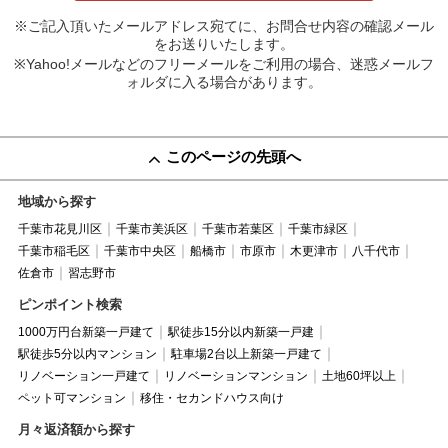
※ご記入頂いたメールアドレス宛てに、お問合せ内容の確認メール
をお送りいたします。
※Yahoo!メールなどのフリーメールをご利用の場合、迷惑メールフ
ォルダに入る場合があります。
このページの先頭へ
地域から探す
千葉市花見川区
千葉市美浜区
千葉市若葉区
千葉市緑区
千葉市稲毛区
千葉市中央区
船橋市
市原市
木更津市
八千代市
佐倉市
習志野市
ピンポイント検索
1000万円台新築一戸建て
駅徒歩15分以内新築一戸建
駅徒歩5分以内マンション
駐車場2台以上新築一戸建て
リノベーション一戸建て
リノベーションマンション
土地60坪以上
ペット可マンション
移住・セカンドハウス向け
月々返済額から探す