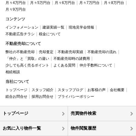
月々4万円台
月々5万円台
月々6万円台
月々7万円台
月々8万円台
月々9万円台
コンテンツ
インフォメーション
建築実績一覧
現地見学会情報
不動産広告チラシ
税金について
不動産売却について
弊社の不動産売却
売却査定
不動産売却実績
不動産売却の流れ
「仲介」と「買取」の違い
不動産売却時の諸費用
少しでも高く売るポイント
よくある質問
仲介手数料について
相続相談
当社について
トップページ
スタッフ紹介
スタッフブログ
お客様の声
会社概要
総合お問合せ
採用お問合せ
プライバシーポリシー
トップページ
売買物件検索
お気に入り物件一覧
物件閲覧履歴