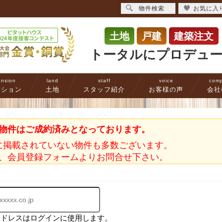
物件検索
お気に入
土地
戸建
建築注文
トータルにプロデュ
nsion
land
staff
voice
com
ンション
土地
スタッフ紹介
お客様の声
会社
物件はご成約済みとなっております。
に掲載されていない物件も多数ございます。
、会員登録フォームよりお問合せ下さい。
アドレスはログインに使用します。