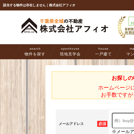
該当する物件は存在しません｜株式会社アフィオ
search
openhouse
house
ma
物件を探す
現地見学会
一戸建て
マ
お探しの
ホームページ
お手数ですが
必須
メールアドレス
※メール