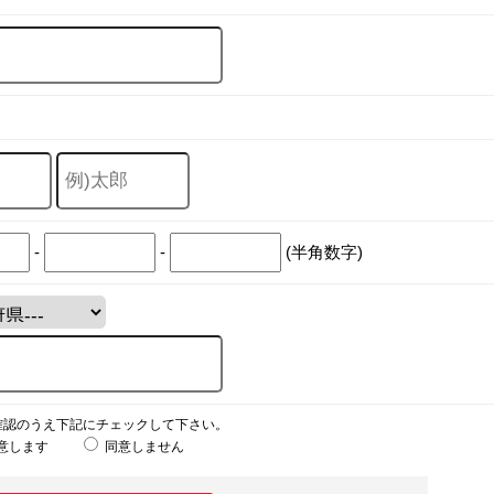
-
-
(半角数字)
確認のうえ下記にチェックして下さい。
意します
同意しません