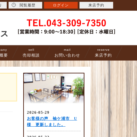
り
閲覧履歴
ログイン
来店予約
ース
pany
sell
mail
reserve
概要
売却相談
お問い合わせ
来店予約