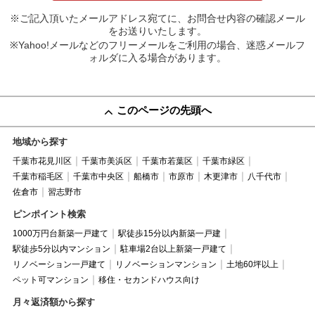
※ご記入頂いたメールアドレス宛てに、お問合せ内容の確認メール
をお送りいたします。
※Yahoo!メールなどのフリーメールをご利用の場合、迷惑メールフ
ォルダに入る場合があります。
このページの先頭へ
地域から探す
千葉市花見川区
千葉市美浜区
千葉市若葉区
千葉市緑区
千葉市稲毛区
千葉市中央区
船橋市
市原市
木更津市
八千代市
佐倉市
習志野市
ピンポイント検索
1000万円台新築一戸建て
駅徒歩15分以内新築一戸建
駅徒歩5分以内マンション
駐車場2台以上新築一戸建て
リノベーション一戸建て
リノベーションマンション
土地60坪以上
ペット可マンション
移住・セカンドハウス向け
月々返済額から探す