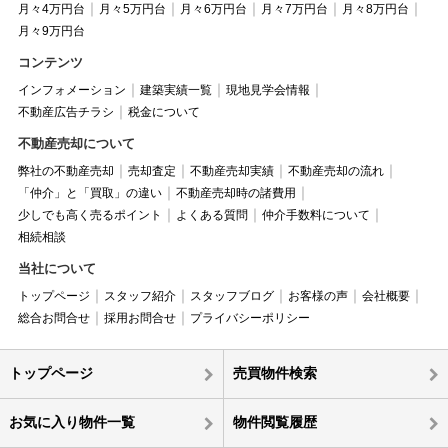
月々4万円台
月々5万円台
月々6万円台
月々7万円台
月々8万円台
月々9万円台
コンテンツ
インフォメーション
建築実績一覧
現地見学会情報
不動産広告チラシ
税金について
不動産売却について
弊社の不動産売却
売却査定
不動産売却実績
不動産売却の流れ
「仲介」と「買取」の違い
不動産売却時の諸費用
少しでも高く売るポイント
よくある質問
仲介手数料について
相続相談
当社について
トップページ
スタッフ紹介
スタッフブログ
お客様の声
会社概要
総合お問合せ
採用お問合せ
プライバシーポリシー
トップページ
売買物件検索
お気に入り物件一覧
物件閲覧履歴