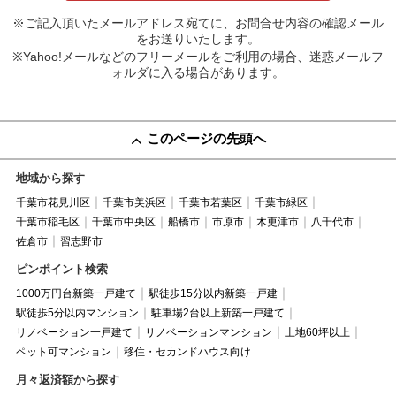
※ご記入頂いたメールアドレス宛てに、お問合せ内容の確認メール
をお送りいたします。
※Yahoo!メールなどのフリーメールをご利用の場合、迷惑メールフ
ォルダに入る場合があります。
このページの先頭へ
地域から探す
千葉市花見川区
千葉市美浜区
千葉市若葉区
千葉市緑区
千葉市稲毛区
千葉市中央区
船橋市
市原市
木更津市
八千代市
佐倉市
習志野市
ピンポイント検索
1000万円台新築一戸建て
駅徒歩15分以内新築一戸建
駅徒歩5分以内マンション
駐車場2台以上新築一戸建て
リノベーション一戸建て
リノベーションマンション
土地60坪以上
ペット可マンション
移住・セカンドハウス向け
月々返済額から探す