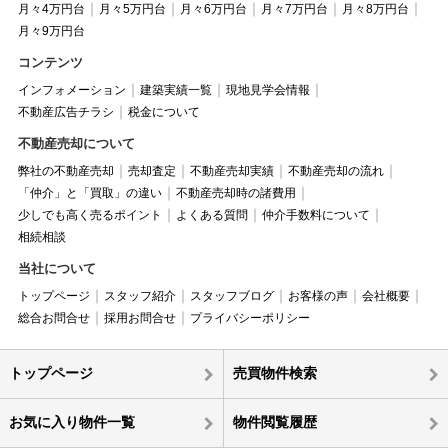
月々4万円台
月々5万円台
月々6万円台
月々7万円台
月々8万円台
月々9万円台
コンテンツ
インフォメーション
建築実績一覧
現地見学会情報
不動産広告チラシ
税金について
不動産売却について
弊社の不動産売却
売却査定
不動産売却実績
不動産売却の流れ
「仲介」と「買取」の違い
不動産売却時の諸費用
少しでも高く売るポイント
よくある質問
仲介手数料について
相続相談
当社について
トップページ
スタッフ紹介
スタッフブログ
お客様の声
会社概要
総合お問合せ
採用お問合せ
プライバシーポリシー
トップページ
売買物件検索
お気に入り物件一覧
物件閲覧履歴