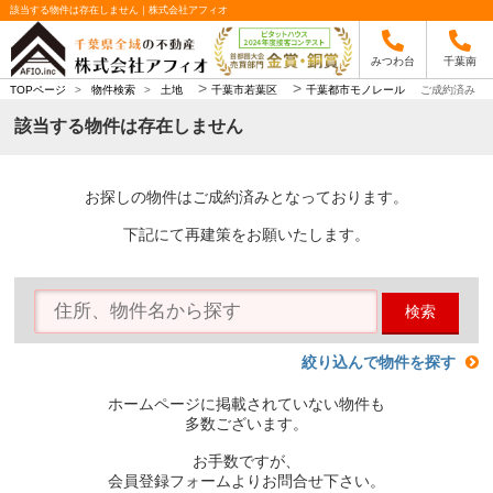
該当する物件は存在しません｜株式会社アフィオ
みつわ台
千葉南
>
>
TOPページ
>
物件検索
>
土地
千葉市若葉区
千葉都市モノレール
ご成約済み
該当する物件は存在しません
お探しの物件はご成約済みとなっております。
下記にて再建策をお願いたします。
検索
絞り込んで物件を探す
ホームページに掲載されていない物件も
多数ございます。
お手数ですが、
会員登録フォームよりお問合せ下さい。