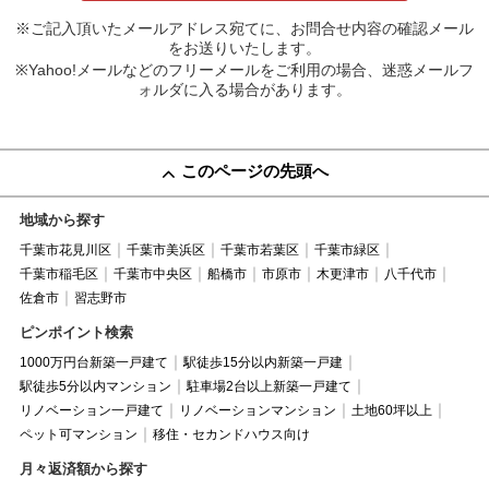
※ご記入頂いたメールアドレス宛てに、お問合せ内容の確認メール
をお送りいたします。
※Yahoo!メールなどのフリーメールをご利用の場合、迷惑メールフ
ォルダに入る場合があります。
このページの先頭へ
地域から探す
千葉市花見川区
千葉市美浜区
千葉市若葉区
千葉市緑区
千葉市稲毛区
千葉市中央区
船橋市
市原市
木更津市
八千代市
佐倉市
習志野市
ピンポイント検索
1000万円台新築一戸建て
駅徒歩15分以内新築一戸建
駅徒歩5分以内マンション
駐車場2台以上新築一戸建て
リノベーション一戸建て
リノベーションマンション
土地60坪以上
ペット可マンション
移住・セカンドハウス向け
月々返済額から探す