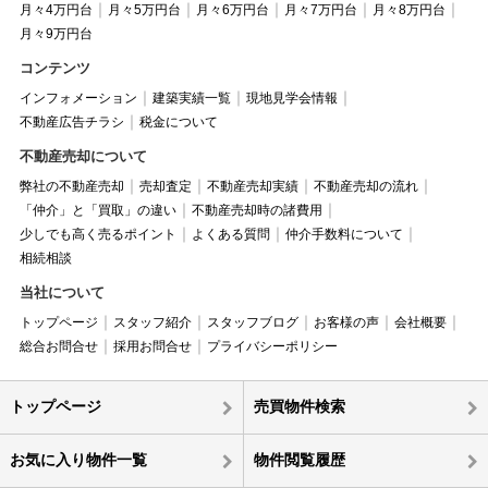
月々4万円台
月々5万円台
月々6万円台
月々7万円台
月々8万円台
月々9万円台
コンテンツ
インフォメーション
建築実績一覧
現地見学会情報
不動産広告チラシ
税金について
不動産売却について
弊社の不動産売却
売却査定
不動産売却実績
不動産売却の流れ
「仲介」と「買取」の違い
不動産売却時の諸費用
少しでも高く売るポイント
よくある質問
仲介手数料について
相続相談
当社について
トップページ
スタッフ紹介
スタッフブログ
お客様の声
会社概要
総合お問合せ
採用お問合せ
プライバシーポリシー
トップページ
売買物件検索
お気に入り物件一覧
物件閲覧履歴