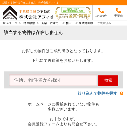
該当する物件は存在しません｜株式会社アフィオ
みつわ台
千葉南
>
>
TOPページ
>
物件検索
>
新築一戸建て
柏市
東武野田線
ご成約済み
該当する物件は存在しません
お探しの物件はご成約済みとなっております。
下記にて再建策をお願いたします。
検索
絞り込んで物件を探す
ホームページに掲載されていない物件も
多数ございます。
お手数ですが、
会員登録フォームよりお問合せ下さい。