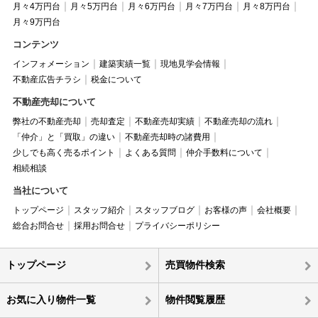
月々4万円台
月々5万円台
月々6万円台
月々7万円台
月々8万円台
月々9万円台
コンテンツ
インフォメーション
建築実績一覧
現地見学会情報
不動産広告チラシ
税金について
不動産売却について
弊社の不動産売却
売却査定
不動産売却実績
不動産売却の流れ
「仲介」と「買取」の違い
不動産売却時の諸費用
少しでも高く売るポイント
よくある質問
仲介手数料について
相続相談
当社について
トップページ
スタッフ紹介
スタッフブログ
お客様の声
会社概要
総合お問合せ
採用お問合せ
プライバシーポリシー
トップページ
売買物件検索
お気に入り物件一覧
物件閲覧履歴