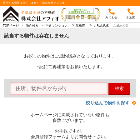
該当する物件は存在しません｜株式会社アフィオ
みつわ台
千葉南
>
>
TOPページ
>
物件検索
>
中古マンション
船橋市
ＪＲ総武線
ご成約済み
該当する物件は存在しません
お探しの物件はご成約済みとなっております。
下記にて再建策をお願いたします。
検索
絞り込んで物件を探す
ホームページに掲載されていない物件も
多数ございます。
お手数ですが、
会員登録フォームよりお問合せ下さい。