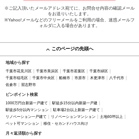
※ご記入頂いたメールアドレス宛てに、お問合せ内容の確認メール
をお送りいたします。
※Yahoo!メールなどのフリーメールをご利用の場合、迷惑メールフ
ォルダに入る場合があります。
このページの先頭へ
地域から探す
千葉市花見川区
千葉市美浜区
千葉市若葉区
千葉市緑区
千葉市稲毛区
千葉市中央区
船橋市
市原市
木更津市
八千代市
佐倉市
習志野市
ピンポイント検索
1000万円台新築一戸建て
駅徒歩15分以内新築一戸建
駅徒歩5分以内マンション
駐車場2台以上新築一戸建て
リノベーション一戸建て
リノベーションマンション
土地60坪以上
ペット可マンション
移住・セカンドハウス向け
月々返済額から探す