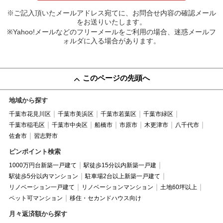
※ご記入頂いたメールアドレス宛てに、お問合せ内容の確認メール
をお送りいたします。
※Yahoo!メールなどのフリーメールをご利用の場合、迷惑メールフ
ォルダに入る場合があります。
このページの先頭へ
地域から探す
千葉市花見川区
千葉市美浜区
千葉市若葉区
千葉市緑区
千葉市稲毛区
千葉市中央区
船橋市
市原市
木更津市
八千代市
佐倉市
習志野市
ピンポイント検索
1000万円台新築一戸建て
駅徒歩15分以内新築一戸建
駅徒歩5分以内マンション
駐車場2台以上新築一戸建て
リノベーション一戸建て
リノベーションマンション
土地60坪以上
ペット可マンション
移住・セカンドハウス向け
月々返済額から探す