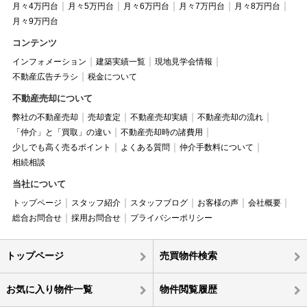
月々4万円台
月々5万円台
月々6万円台
月々7万円台
月々8万円台
月々9万円台
コンテンツ
インフォメーション
建築実績一覧
現地見学会情報
不動産広告チラシ
税金について
不動産売却について
弊社の不動産売却
売却査定
不動産売却実績
不動産売却の流れ
「仲介」と「買取」の違い
不動産売却時の諸費用
少しでも高く売るポイント
よくある質問
仲介手数料について
相続相談
当社について
トップページ
スタッフ紹介
スタッフブログ
お客様の声
会社概要
総合お問合せ
採用お問合せ
プライバシーポリシー
トップページ
売買物件検索
お気に入り物件一覧
物件閲覧履歴