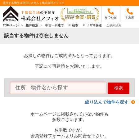
該当する物件は存在しません｜株式会社アフィオ
みつわ台
千葉南
>
>
TOPページ
>
物件検索
>
中古一戸建て
柏市
ＪＲ常磐線
ご成約済み
該当する物件は存在しません
お探しの物件はご成約済みとなっております。
下記にて再建策をお願いたします。
検索
絞り込んで物件を探す
ホームページに掲載されていない物件も
多数ございます。
お手数ですが、
会員登録フォームよりお問合せ下さい。