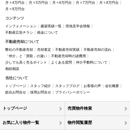
月々4万円台
月々5万円台
月々6万円台
月々7万円台
月々8万円台
月々9万円台
コンテンツ
インフォメーション
建築実績一覧
現地見学会情報
不動産広告チラシ
税金について
不動産売却について
弊社の不動産売却
売却査定
不動産売却実績
不動産売却の流れ
「仲介」と「買取」の違い
不動産売却時の諸費用
少しでも高く売るポイント
よくある質問
仲介手数料について
相続相談
当社について
トップページ
スタッフ紹介
スタッフブログ
お客様の声
会社概要
総合お問合せ
採用お問合せ
プライバシーポリシー
トップページ
売買物件検索
お気に入り物件一覧
物件閲覧履歴