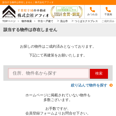
該当する物件は存在しません｜株式会社アフィオ
みつわ台
千葉南
>
>
TOPページ
>
物件検索
>
中古一戸建て
流山市
つくばエクスプレス
ご成約済み
該当する物件は存在しません
お探しの物件はご成約済みとなっております。
下記にて再建策をお願いたします。
検索
絞り込んで物件を探す
ホームページに掲載されていない物件も
多数ございます。
お手数ですが、
会員登録フォームよりお問合せ下さい。