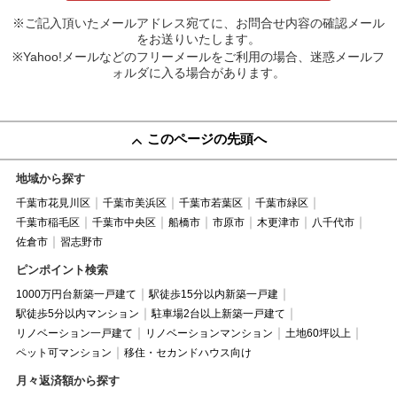
※ご記入頂いたメールアドレス宛てに、お問合せ内容の確認メール
をお送りいたします。
※Yahoo!メールなどのフリーメールをご利用の場合、迷惑メールフ
ォルダに入る場合があります。
このページの先頭へ
地域から探す
千葉市花見川区
千葉市美浜区
千葉市若葉区
千葉市緑区
千葉市稲毛区
千葉市中央区
船橋市
市原市
木更津市
八千代市
佐倉市
習志野市
ピンポイント検索
1000万円台新築一戸建て
駅徒歩15分以内新築一戸建
駅徒歩5分以内マンション
駐車場2台以上新築一戸建て
リノベーション一戸建て
リノベーションマンション
土地60坪以上
ペット可マンション
移住・セカンドハウス向け
月々返済額から探す