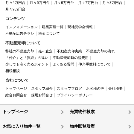
月々4万円台
月々5万円台
月々6万円台
月々7万円台
月々8万円台
月々9万円台
コンテンツ
インフォメーション
建築実績一覧
現地見学会情報
不動産広告チラシ
税金について
不動産売却について
弊社の不動産売却
売却査定
不動産売却実績
不動産売却の流れ
「仲介」と「買取」の違い
不動産売却時の諸費用
少しでも高く売るポイント
よくある質問
仲介手数料について
相続相談
当社について
トップページ
スタッフ紹介
スタッフブログ
お客様の声
会社概要
総合お問合せ
採用お問合せ
プライバシーポリシー
トップページ
売買物件検索
お気に入り物件一覧
物件閲覧履歴