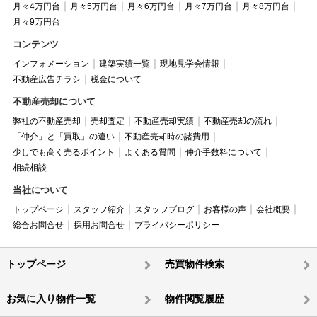
月々4万円台
月々5万円台
月々6万円台
月々7万円台
月々8万円台
月々9万円台
コンテンツ
インフォメーション
建築実績一覧
現地見学会情報
不動産広告チラシ
税金について
不動産売却について
弊社の不動産売却
売却査定
不動産売却実績
不動産売却の流れ
「仲介」と「買取」の違い
不動産売却時の諸費用
少しでも高く売るポイント
よくある質問
仲介手数料について
相続相談
当社について
トップページ
スタッフ紹介
スタッフブログ
お客様の声
会社概要
総合お問合せ
採用お問合せ
プライバシーポリシー
トップページ
売買物件検索
お気に入り物件一覧
物件閲覧履歴