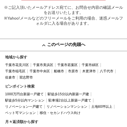
※ご記入頂いたメールアドレス宛てに、お問合せ内容の確認メール
をお送りいたします。
※Yahoo!メールなどのフリーメールをご利用の場合、迷惑メールフ
ォルダに入る場合があります。
このページの先頭へ
地域から探す
千葉市花見川区
千葉市美浜区
千葉市若葉区
千葉市緑区
千葉市稲毛区
千葉市中央区
船橋市
市原市
木更津市
八千代市
佐倉市
習志野市
ピンポイント検索
1000万円台新築一戸建て
駅徒歩15分以内新築一戸建
駅徒歩5分以内マンション
駐車場2台以上新築一戸建て
リノベーション一戸建て
リノベーションマンション
土地60坪以上
ペット可マンション
移住・セカンドハウス向け
月々返済額から探す