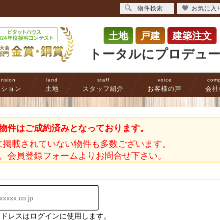
物件検索
お気に入
土地
戸建
建築注文
トータルにプロデュ
nsion
land
staff
voice
com
ンション
土地
スタッフ紹介
お客様の声
会社
物件はご成約済みとなっております。
に掲載されていない物件も多数ございます。
、会員登録フォームよりお問合せ下さい。
アドレスはログインに使用します。