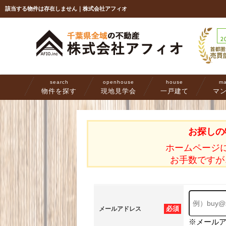
該当する物件は存在しません｜株式会社アフィオ
search
openhouse
house
ma
物件を探す
現地見学会
一戸建て
マ
お探しの
ホームページ
お手数ですが
必須
メールアドレス
※メール