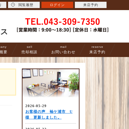
り
閲覧履歴
ログイン
来店予約
ース
pany
sell
mail
reserve
概要
売却相談
お問い合わせ
来店予約