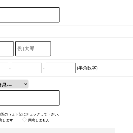
-
-
(半角数字)
確認のうえ下記にチェックして下さい。
意します
同意しません