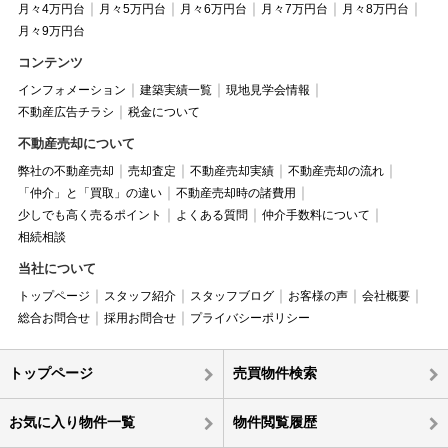
月々4万円台
月々5万円台
月々6万円台
月々7万円台
月々8万円台
月々9万円台
コンテンツ
インフォメーション
建築実績一覧
現地見学会情報
不動産広告チラシ
税金について
不動産売却について
弊社の不動産売却
売却査定
不動産売却実績
不動産売却の流れ
「仲介」と「買取」の違い
不動産売却時の諸費用
少しでも高く売るポイント
よくある質問
仲介手数料について
相続相談
当社について
トップページ
スタッフ紹介
スタッフブログ
お客様の声
会社概要
総合お問合せ
採用お問合せ
プライバシーポリシー
トップページ
売買物件検索
お気に入り物件一覧
物件閲覧履歴