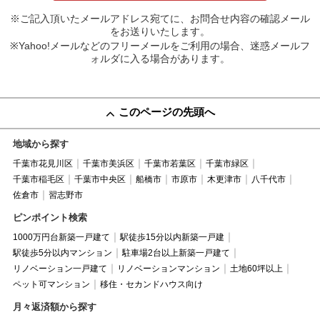
※ご記入頂いたメールアドレス宛てに、お問合せ内容の確認メール
をお送りいたします。
※Yahoo!メールなどのフリーメールをご利用の場合、迷惑メールフ
ォルダに入る場合があります。
このページの先頭へ
地域から探す
千葉市花見川区
千葉市美浜区
千葉市若葉区
千葉市緑区
千葉市稲毛区
千葉市中央区
船橋市
市原市
木更津市
八千代市
佐倉市
習志野市
ピンポイント検索
1000万円台新築一戸建て
駅徒歩15分以内新築一戸建
駅徒歩5分以内マンション
駐車場2台以上新築一戸建て
リノベーション一戸建て
リノベーションマンション
土地60坪以上
ペット可マンション
移住・セカンドハウス向け
月々返済額から探す