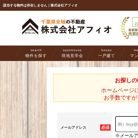
該当する物件は存在しません｜株式会社アフィオ
search
openhouse
house
ma
物件を探す
現地見学会
一戸建て
マ
お探しの
ホームページ
お手数ですが
必須
メールアドレス
※メール