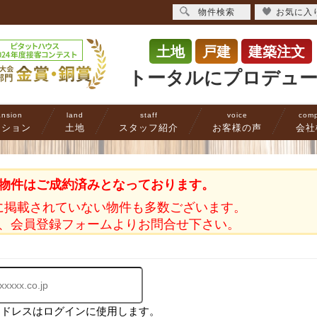
物件検索
お気に入
土地
戸建
建築注文
トータルにプロデュ
nsion
land
staff
voice
com
ンション
土地
スタッフ紹介
お客様の声
会社
物件はご成約済みとなっております。
に掲載されていない物件も多数ございます。
、会員登録フォームよりお問合せ下さい。
アドレスはログインに使用します。