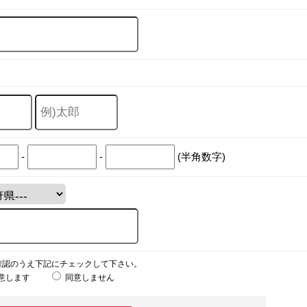
-
-
(半角数字)
確認のうえ下記にチェックして下さい。
意します
同意しません