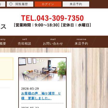
り
閲覧履歴
ログイン
来店予約
ース
pany
sell
mail
reserve
概要
売却相談
お問い合わせ
来店予約