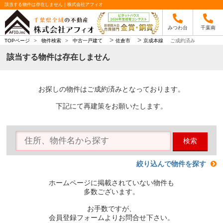
該当する物件は存在しません｜株式会社アフィオ
みつわ台
千葉南
>
>
TOPページ
>
物件検索
>
中古一戸建て
佐倉市
京成本線
ご成約済み
該当する物件は存在しません
お探しの物件はご成約済みとなっております。
下記にて再建策をお願いたします。
検索
絞り込んで物件を探す
ホームページに掲載されていない物件も
多数ございます。
お手数ですが、
会員登録フォームよりお問合せ下さい。