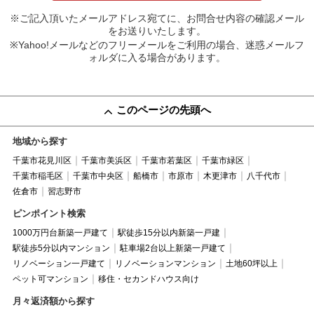
※ご記入頂いたメールアドレス宛てに、お問合せ内容の確認メール
をお送りいたします。
※Yahoo!メールなどのフリーメールをご利用の場合、迷惑メールフ
ォルダに入る場合があります。
このページの先頭へ
地域から探す
千葉市花見川区
千葉市美浜区
千葉市若葉区
千葉市緑区
千葉市稲毛区
千葉市中央区
船橋市
市原市
木更津市
八千代市
佐倉市
習志野市
ピンポイント検索
1000万円台新築一戸建て
駅徒歩15分以内新築一戸建
駅徒歩5分以内マンション
駐車場2台以上新築一戸建て
リノベーション一戸建て
リノベーションマンション
土地60坪以上
ペット可マンション
移住・セカンドハウス向け
月々返済額から探す