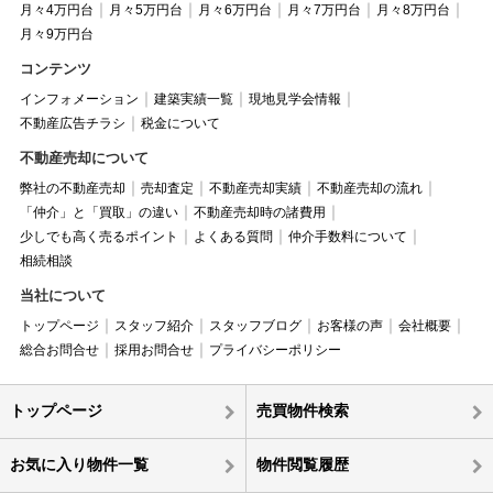
月々4万円台
月々5万円台
月々6万円台
月々7万円台
月々8万円台
月々9万円台
コンテンツ
インフォメーション
建築実績一覧
現地見学会情報
不動産広告チラシ
税金について
不動産売却について
弊社の不動産売却
売却査定
不動産売却実績
不動産売却の流れ
「仲介」と「買取」の違い
不動産売却時の諸費用
少しでも高く売るポイント
よくある質問
仲介手数料について
相続相談
当社について
トップページ
スタッフ紹介
スタッフブログ
お客様の声
会社概要
総合お問合せ
採用お問合せ
プライバシーポリシー
トップページ
売買物件検索
お気に入り物件一覧
物件閲覧履歴