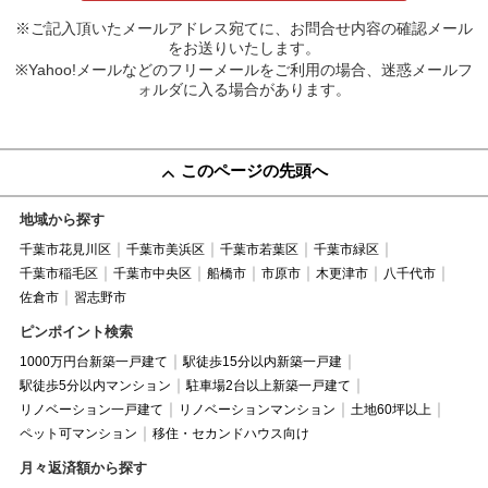
※ご記入頂いたメールアドレス宛てに、お問合せ内容の確認メール
をお送りいたします。
※Yahoo!メールなどのフリーメールをご利用の場合、迷惑メールフ
ォルダに入る場合があります。
このページの先頭へ
地域から探す
千葉市花見川区
千葉市美浜区
千葉市若葉区
千葉市緑区
千葉市稲毛区
千葉市中央区
船橋市
市原市
木更津市
八千代市
佐倉市
習志野市
ピンポイント検索
1000万円台新築一戸建て
駅徒歩15分以内新築一戸建
駅徒歩5分以内マンション
駐車場2台以上新築一戸建て
リノベーション一戸建て
リノベーションマンション
土地60坪以上
ペット可マンション
移住・セカンドハウス向け
月々返済額から探す