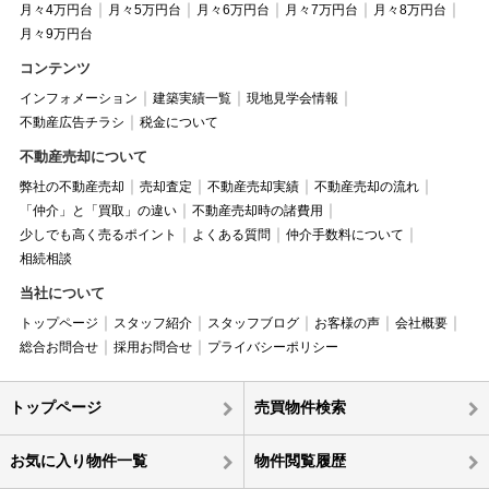
月々4万円台
月々5万円台
月々6万円台
月々7万円台
月々8万円台
月々9万円台
コンテンツ
インフォメーション
建築実績一覧
現地見学会情報
不動産広告チラシ
税金について
不動産売却について
弊社の不動産売却
売却査定
不動産売却実績
不動産売却の流れ
「仲介」と「買取」の違い
不動産売却時の諸費用
少しでも高く売るポイント
よくある質問
仲介手数料について
相続相談
当社について
トップページ
スタッフ紹介
スタッフブログ
お客様の声
会社概要
総合お問合せ
採用お問合せ
プライバシーポリシー
トップページ
売買物件検索
お気に入り物件一覧
物件閲覧履歴