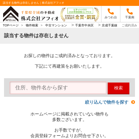
該当する物件は存在しません｜株式会社アフィオ
みつわ台
千葉南
>
>
TOPページ
>
物件検索
>
中古マンション
千葉市中央区
京成千葉線
ご成約済み
該当する物件は存在しません
お探しの物件はご成約済みとなっております。
下記にて再建策をお願いたします。
検索
絞り込んで物件を探す
ホームページに掲載されていない物件も
多数ございます。
お手数ですが、
会員登録フォームよりお問合せ下さい。