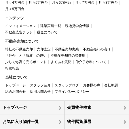
月々4万円台
月々5万円台
月々6万円台
月々7万円台
月々8万円台
月々9万円台
コンテンツ
インフォメーション
建築実績一覧
現地見学会情報
不動産広告チラシ
税金について
不動産売却について
弊社の不動産売却
売却査定
不動産売却実績
不動産売却の流れ
「仲介」と「買取」の違い
不動産売却時の諸費用
少しでも高く売るポイント
よくある質問
仲介手数料について
相続相談
当社について
トップページ
スタッフ紹介
スタッフブログ
お客様の声
会社概要
総合お問合せ
採用お問合せ
プライバシーポリシー
トップページ
売買物件検索
お気に入り物件一覧
物件閲覧履歴