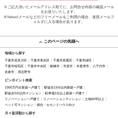
※ご記入頂いたメールアドレス宛てに、お問合せ内容の確認メール
をお送りいたします。
※Yahoo!メールなどのフリーメールをご利用の場合、迷惑メールフ
ォルダに入る場合があります。
このページの先頭へ
地域から探す
千葉市花見川区
千葉市美浜区
千葉市若葉区
千葉市緑区
千葉市稲毛区
千葉市中央区
船橋市
市原市
木更津市
八千代市
佐倉市
習志野市
ピンポイント検索
1000万円台新築一戸建て
駅徒歩15分以内新築一戸建
駅徒歩5分以内マンション
駐車場2台以上新築一戸建て
リノベーション一戸建て
リノベーションマンション
土地60坪以上
ペット可マンション
移住・セカンドハウス向け
月々返済額から探す