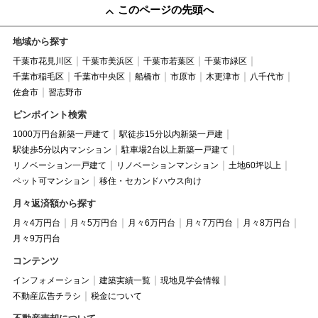
このページの先頭へ
地域から探す
千葉市花見川区
千葉市美浜区
千葉市若葉区
千葉市緑区
千葉市稲毛区
千葉市中央区
船橋市
市原市
木更津市
八千代市
佐倉市
習志野市
ピンポイント検索
1000万円台新築一戸建て
駅徒歩15分以内新築一戸建
駅徒歩5分以内マンション
駐車場2台以上新築一戸建て
リノベーション一戸建て
リノベーションマンション
土地60坪以上
ペット可マンション
移住・セカンドハウス向け
月々返済額から探す
月々4万円台
月々5万円台
月々6万円台
月々7万円台
月々8万円台
月々9万円台
コンテンツ
インフォメーション
建築実績一覧
現地見学会情報
不動産広告チラシ
税金について