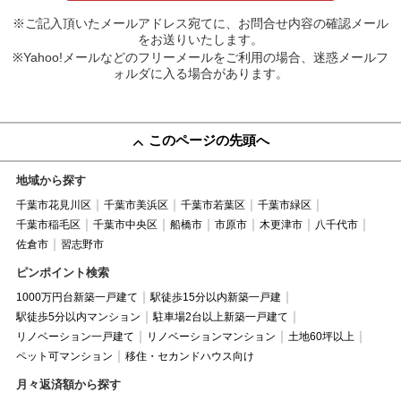
※ご記入頂いたメールアドレス宛てに、お問合せ内容の確認メール
をお送りいたします。
※Yahoo!メールなどのフリーメールをご利用の場合、迷惑メールフ
ォルダに入る場合があります。
このページの先頭へ
地域から探す
千葉市花見川区
千葉市美浜区
千葉市若葉区
千葉市緑区
千葉市稲毛区
千葉市中央区
船橋市
市原市
木更津市
八千代市
佐倉市
習志野市
ピンポイント検索
1000万円台新築一戸建て
駅徒歩15分以内新築一戸建
駅徒歩5分以内マンション
駐車場2台以上新築一戸建て
リノベーション一戸建て
リノベーションマンション
土地60坪以上
ペット可マンション
移住・セカンドハウス向け
月々返済額から探す