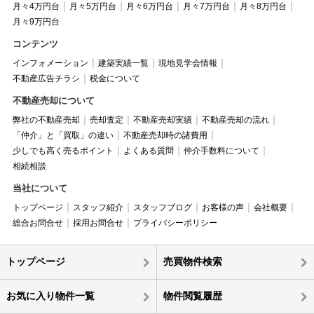
月々4万円台
月々5万円台
月々6万円台
月々7万円台
月々8万円台
月々9万円台
コンテンツ
インフォメーション
建築実績一覧
現地見学会情報
不動産広告チラシ
税金について
不動産売却について
弊社の不動産売却
売却査定
不動産売却実績
不動産売却の流れ
「仲介」と「買取」の違い
不動産売却時の諸費用
少しでも高く売るポイント
よくある質問
仲介手数料について
相続相談
当社について
トップページ
スタッフ紹介
スタッフブログ
お客様の声
会社概要
総合お問合せ
採用お問合せ
プライバシーポリシー
トップページ
売買物件検索
お気に入り物件一覧
物件閲覧履歴