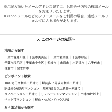
※ご記入頂いたメールアドレス宛てに、お問合せ内容の確認メール
をお送りいたします。
※Yahoo!メールなどのフリーメールをご利用の場合、迷惑メールフ
ォルダに入る場合があります。
このページの先頭へ
地域から探す
千葉市花見川区
千葉市美浜区
千葉市若葉区
千葉市緑区
千葉市稲毛区
千葉市中央区
船橋市
市原市
木更津市
八千代市
佐倉市
習志野市
ピンポイント検索
1000万円台新築一戸建て
駅徒歩15分以内新築一戸建
駅徒歩5分以内マンション
駐車場2台以上新築一戸建て
リノベーション一戸建て
リノベーションマンション
土地60坪以上
ペット可マンション
移住・セカンドハウス向け
月々返済額から探す