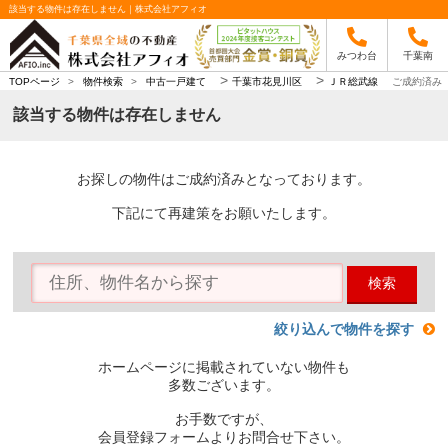
該当する物件は存在しません｜株式会社アフィオ
みつわ台
千葉南
>
>
TOPページ
>
物件検索
>
中古一戸建て
千葉市花見川区
ＪＲ総武線
ご成約済み
該当する物件は存在しません
お探しの物件はご成約済みとなっております。
下記にて再建策をお願いたします。
検索
絞り込んで物件を探す
ホームページに掲載されていない物件も
多数ございます。
お手数ですが、
会員登録フォームよりお問合せ下さい。