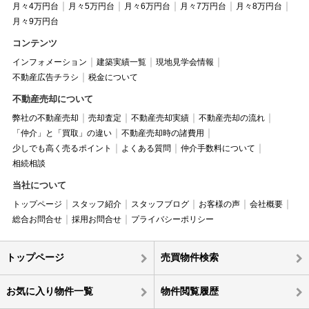
月々4万円台
月々5万円台
月々6万円台
月々7万円台
月々8万円台
月々9万円台
コンテンツ
インフォメーション
建築実績一覧
現地見学会情報
不動産広告チラシ
税金について
不動産売却について
弊社の不動産売却
売却査定
不動産売却実績
不動産売却の流れ
「仲介」と「買取」の違い
不動産売却時の諸費用
少しでも高く売るポイント
よくある質問
仲介手数料について
相続相談
当社について
トップページ
スタッフ紹介
スタッフブログ
お客様の声
会社概要
総合お問合せ
採用お問合せ
プライバシーポリシー
トップページ
売買物件検索
お気に入り物件一覧
物件閲覧履歴