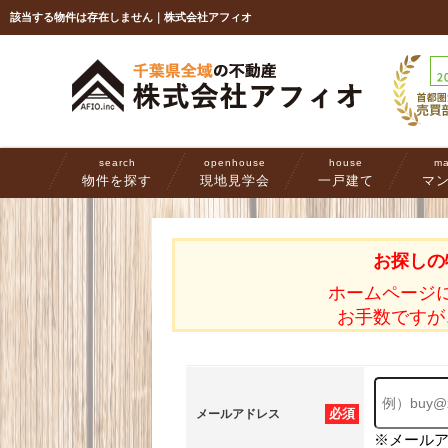
該当する物件は存在しません｜株式会社アフィオ
search
openhouse
house
ma
物件を探す
現地見学会
一戸建て
マ
お探しの
ホームページ
お手数ですが
必須
メールアドレス
※メール