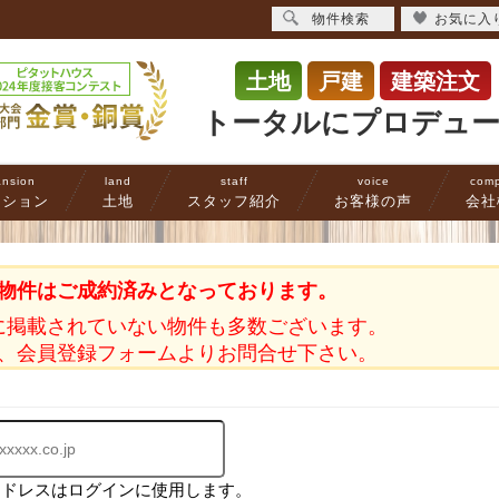
物件検索
お気に入
土地
戸建
建築注文
トータルにプロデュ
nsion
land
staff
voice
com
ンション
土地
スタッフ紹介
お客様の声
会社
物件はご成約済みとなっております。
に掲載されていない物件も多数ございます。
、会員登録フォームよりお問合せ下さい。
アドレスはログインに使用します。