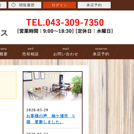
り
閲覧履歴
ログイン
来店予約
ース
pany
sell
mail
reserve
概要
売却相談
お問い合わせ
来店予約