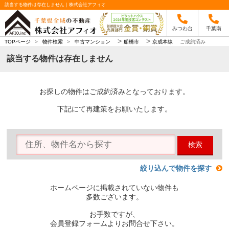
該当する物件は存在しません｜株式会社アフィオ
みつわ台
千葉南
>
>
TOPページ
>
物件検索
>
中古マンション
船橋市
京成本線
ご成約済み
該当する物件は存在しません
お探しの物件はご成約済みとなっております。
下記にて再建策をお願いたします。
検索
絞り込んで物件を探す
ホームページに掲載されていない物件も
多数ございます。
お手数ですが、
会員登録フォームよりお問合せ下さい。