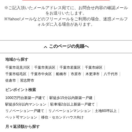
※ご記入頂いたメールアドレス宛てに、お問合せ内容の確認メール
をお送りいたします。
※Yahoo!メールなどのフリーメールをご利用の場合、迷惑メールフ
ォルダに入る場合があります。
このページの先頭へ
地域から探す
千葉市花見川区
千葉市美浜区
千葉市若葉区
千葉市緑区
千葉市稲毛区
千葉市中央区
船橋市
市原市
木更津市
八千代市
佐倉市
習志野市
ピンポイント検索
1000万円台新築一戸建て
駅徒歩15分以内新築一戸建
駅徒歩5分以内マンション
駐車場2台以上新築一戸建て
リノベーション一戸建て
リノベーションマンション
土地60坪以上
ペット可マンション
移住・セカンドハウス向け
月々返済額から探す