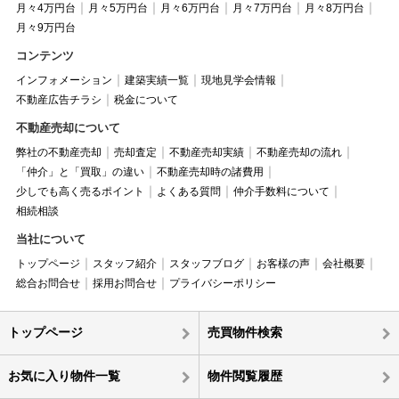
月々4万円台
月々5万円台
月々6万円台
月々7万円台
月々8万円台
月々9万円台
コンテンツ
インフォメーション
建築実績一覧
現地見学会情報
不動産広告チラシ
税金について
不動産売却について
弊社の不動産売却
売却査定
不動産売却実績
不動産売却の流れ
「仲介」と「買取」の違い
不動産売却時の諸費用
少しでも高く売るポイント
よくある質問
仲介手数料について
相続相談
当社について
トップページ
スタッフ紹介
スタッフブログ
お客様の声
会社概要
総合お問合せ
採用お問合せ
プライバシーポリシー
トップページ
売買物件検索
お気に入り物件一覧
物件閲覧履歴