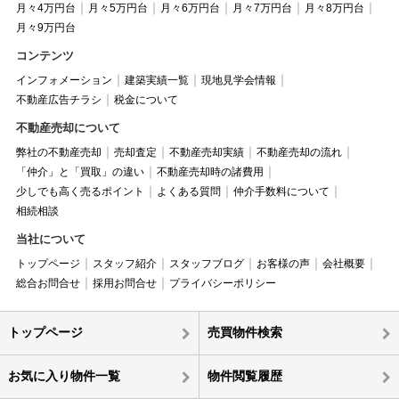
月々4万円台
月々5万円台
月々6万円台
月々7万円台
月々8万円台
月々9万円台
コンテンツ
インフォメーション
建築実績一覧
現地見学会情報
不動産広告チラシ
税金について
不動産売却について
弊社の不動産売却
売却査定
不動産売却実績
不動産売却の流れ
「仲介」と「買取」の違い
不動産売却時の諸費用
少しでも高く売るポイント
よくある質問
仲介手数料について
相続相談
当社について
トップページ
スタッフ紹介
スタッフブログ
お客様の声
会社概要
総合お問合せ
採用お問合せ
プライバシーポリシー
トップページ
売買物件検索
お気に入り物件一覧
物件閲覧履歴