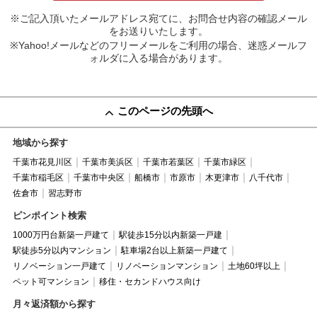
※ご記入頂いたメールアドレス宛てに、お問合せ内容の確認メール
をお送りいたします。
※Yahoo!メールなどのフリーメールをご利用の場合、迷惑メールフ
ォルダに入る場合があります。
このページの先頭へ
地域から探す
千葉市花見川区
千葉市美浜区
千葉市若葉区
千葉市緑区
千葉市稲毛区
千葉市中央区
船橋市
市原市
木更津市
八千代市
佐倉市
習志野市
ピンポイント検索
1000万円台新築一戸建て
駅徒歩15分以内新築一戸建
駅徒歩5分以内マンション
駐車場2台以上新築一戸建て
リノベーション一戸建て
リノベーションマンション
土地60坪以上
ペット可マンション
移住・セカンドハウス向け
月々返済額から探す