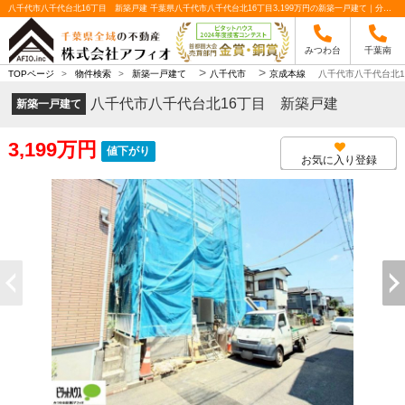
八千代市八千代台北16丁目 新築戸建 千葉県八千代市八千代台北16丁目3,199万円の新築一戸建て｜分譲住宅や新築物件｜株式会社アフィオ
みつわ台
千葉南
>
>
TOPページ
>
物件検索
>
新築一戸建て
八千代市
京成本線
八千代市八千代台北1
八千代市八千代台北16丁目 新築戸建
新築一戸建て
3,199万円
値下がり
お気に入り登録