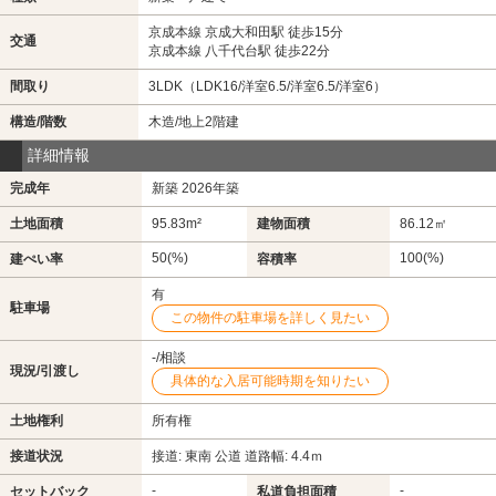
京成本線 京成大和田駅 徒歩15分
交通
京成本線 八千代台駅 徒歩22分
間取り
3LDK（LDK16/洋室6.5/洋室6.5/洋室6）
構造/階数
木造/地上2階建
詳細情報
完成年
新築 2026年築
土地面積
95.83m²
建物面積
86.12㎡
50(%)
100(%)
建ぺい率
容積率
有
駐車場
この物件の駐車場を詳しく見たい
-/相談
現況/引渡し
具体的な入居可能時期を知りたい
土地権利
所有権
接道状況
接道: 東南 公道 道路幅: 4.4ｍ
-
-
セットバック
私道負担面積