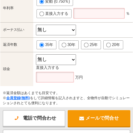
変動 (0.750％)
年利率
直接入力する
％
ボーナス払い
返済年数
35年
30年
25年
20年
直接入力する
頭金
万円
※返済金額はあくまでも目安です。
※
会員登録(無料)
をして詳細情報を記入されますと、全物件が自動でシミュレー
ションされとても便利になります。
電話で問合わせ
メールで問合せ