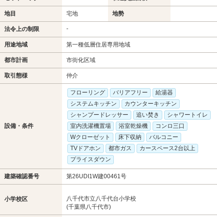
地目
宅地
地勢
-
法令上の制限
用途地域
第一種低層住居専用地域
都市計画
市街化区域
取引態様
仲介
フローリング
バリアフリー
給湯器
システムキッチン
カウンターキッチン
シャンプードレッサー
追い焚き
シャワートイレ
設備・条件
室内洗濯機置場
浴室乾燥機
コンロ三口
Wクローゼット
床下収納
バルコニー
TVドアホン
都市ガス
カースペース2台以上
プライスダウン
建築確認番号
第26UDI1W建00461号
八千代市立八千代台小学校
小学校区
(千葉県八千代市)