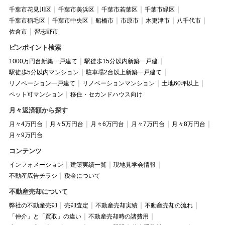
千葉市花見川区
千葉市美浜区
千葉市若葉区
千葉市緑区
千葉市稲毛区
千葉市中央区
船橋市
市原市
木更津市
八千代市
佐倉市
習志野市
ピンポイント検索
1000万円台新築一戸建て
駅徒歩15分以内新築一戸建
駅徒歩5分以内マンション
駐車場2台以上新築一戸建て
リノベーション一戸建て
リノベーションマンション
土地60坪以上
ペット可マンション
移住・セカンドハウス向け
月々返済額から探す
月々4万円台
月々5万円台
月々6万円台
月々7万円台
月々8万円台
月々9万円台
コンテンツ
インフォメーション
建築実績一覧
現地見学会情報
不動産広告チラシ
税金について
不動産売却について
弊社の不動産売却
売却査定
不動産売却実績
不動産売却の流れ
「仲介」と「買取」の違い
不動産売却時の諸費用