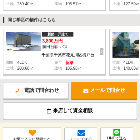
土地
230.40㎡
建物
105.57㎡
土地
127.59㎡
同じ学区の物件はこちら
新築一戸建て
3,890万円
勝田台駅 バス22分 停歩7分
千葉県千葉市花見川区横戸台
4LDK
4LDK
間取
築年
新築
間取
土地
203.68㎡
建物
105.98㎡
土地
140.63㎡
電話で問合わせ
メールで問合せ
来店して資金相談
LINEで送る
お気に入りに登録する
メールで送る