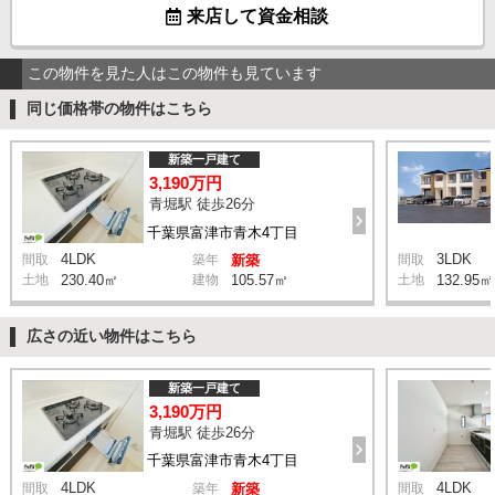
来店して資金相談
この物件を見た人はこの物件も見ています
同じ価格帯の物件はこちら
新築一戸建て
3,190万円
青堀駅 徒歩26分
千葉県富津市青木4丁目
4LDK
3LDK
間取
築年
新築
間取
土地
230.40㎡
建物
105.57㎡
土地
132.95㎡
広さの近い物件はこちら
新築一戸建て
3,190万円
青堀駅 徒歩26分
千葉県富津市青木4丁目
4LDK
4LDK
間取
築年
新築
間取