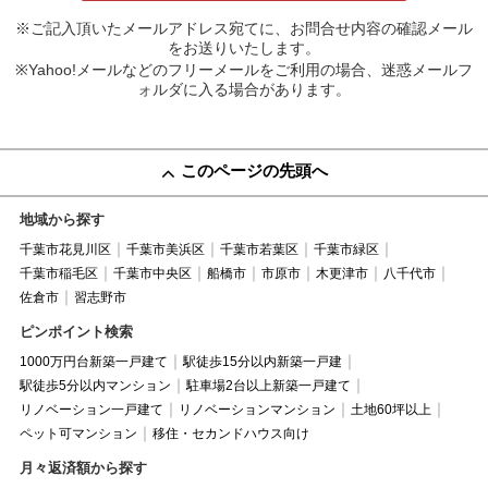
※ご記入頂いたメールアドレス宛てに、お問合せ内容の確認メール
をお送りいたします。
※Yahoo!メールなどのフリーメールをご利用の場合、迷惑メールフ
ォルダに入る場合があります。
このページの先頭へ
地域から探す
千葉市花見川区
千葉市美浜区
千葉市若葉区
千葉市緑区
千葉市稲毛区
千葉市中央区
船橋市
市原市
木更津市
八千代市
佐倉市
習志野市
ピンポイント検索
1000万円台新築一戸建て
駅徒歩15分以内新築一戸建
駅徒歩5分以内マンション
駐車場2台以上新築一戸建て
リノベーション一戸建て
リノベーションマンション
土地60坪以上
ペット可マンション
移住・セカンドハウス向け
月々返済額から探す