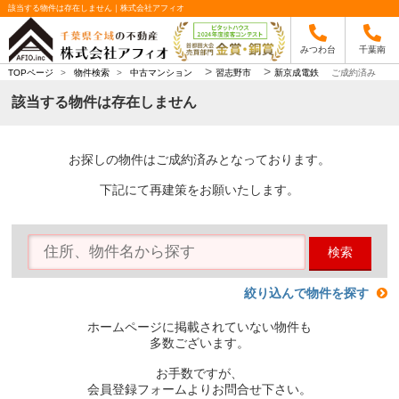
該当する物件は存在しません｜株式会社アフィオ
みつわ台
千葉南
>
>
TOPページ
>
物件検索
>
中古マンション
習志野市
新京成電鉄
ご成約済み
該当する物件は存在しません
お探しの物件はご成約済みとなっております。
下記にて再建策をお願いたします。
検索
絞り込んで物件を探す
ホームページに掲載されていない物件も
多数ございます。
お手数ですが、
会員登録フォームよりお問合せ下さい。