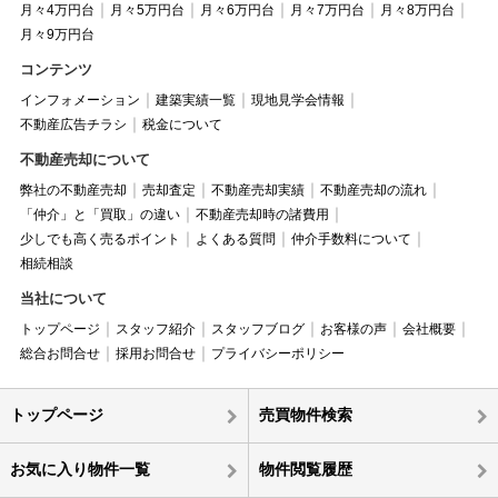
月々4万円台
月々5万円台
月々6万円台
月々7万円台
月々8万円台
月々9万円台
コンテンツ
インフォメーション
建築実績一覧
現地見学会情報
不動産広告チラシ
税金について
不動産売却について
弊社の不動産売却
売却査定
不動産売却実績
不動産売却の流れ
「仲介」と「買取」の違い
不動産売却時の諸費用
少しでも高く売るポイント
よくある質問
仲介手数料について
相続相談
当社について
トップページ
スタッフ紹介
スタッフブログ
お客様の声
会社概要
総合お問合せ
採用お問合せ
プライバシーポリシー
トップページ
売買物件検索
お気に入り物件一覧
物件閲覧履歴