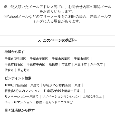
※ご記入頂いたメールアドレス宛てに、お問合せ内容の確認メール
をお送りいたします。
※Yahoo!メールなどのフリーメールをご利用の場合、迷惑メールフ
ォルダに入る場合があります。
このページの先頭へ
地域から探す
千葉市花見川区
千葉市美浜区
千葉市若葉区
千葉市緑区
千葉市稲毛区
千葉市中央区
船橋市
市原市
木更津市
八千代市
佐倉市
習志野市
ピンポイント検索
1000万円台新築一戸建て
駅徒歩15分以内新築一戸建
駅徒歩5分以内マンション
駐車場2台以上新築一戸建て
リノベーション一戸建て
リノベーションマンション
土地60坪以上
ペット可マンション
移住・セカンドハウス向け
月々返済額から探す