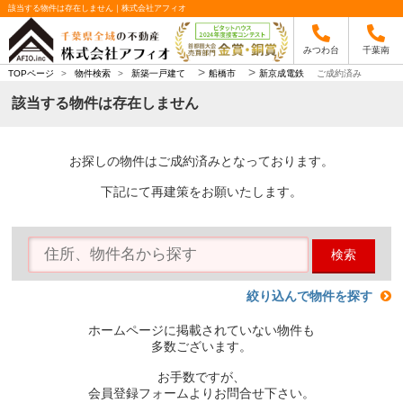
該当する物件は存在しません｜株式会社アフィオ
みつわ台
千葉南
>
>
TOPページ
>
物件検索
>
新築一戸建て
船橋市
新京成電鉄
ご成約済み
該当する物件は存在しません
お探しの物件はご成約済みとなっております。
下記にて再建策をお願いたします。
検索
絞り込んで物件を探す
ホームページに掲載されていない物件も
多数ございます。
お手数ですが、
会員登録フォームよりお問合せ下さい。