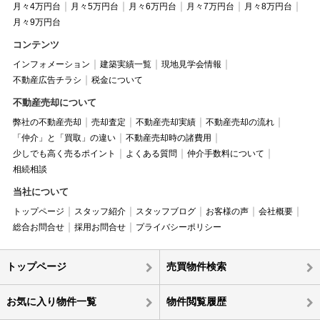
月々4万円台
月々5万円台
月々6万円台
月々7万円台
月々8万円台
月々9万円台
コンテンツ
インフォメーション
建築実績一覧
現地見学会情報
不動産広告チラシ
税金について
不動産売却について
弊社の不動産売却
売却査定
不動産売却実績
不動産売却の流れ
「仲介」と「買取」の違い
不動産売却時の諸費用
少しでも高く売るポイント
よくある質問
仲介手数料について
相続相談
当社について
トップページ
スタッフ紹介
スタッフブログ
お客様の声
会社概要
総合お問合せ
採用お問合せ
プライバシーポリシー
トップページ
売買物件検索
お気に入り物件一覧
物件閲覧履歴