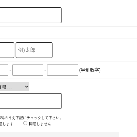
-
-
(半角数字)
確認のうえ下記にチェックして下さい。
意します
同意しません