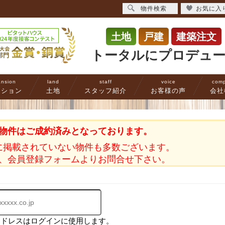
物件検索
お気に入
土地
戸建
建築注文
トータルにプロデュ
nsion
land
staff
voice
com
ンション
土地
スタッフ紹介
お客様の声
会社
物件はご成約済みとなっております。
に掲載されていない物件も多数ございます。
、会員登録フォームよりお問合せ下さい。
アドレスはログインに使用します。