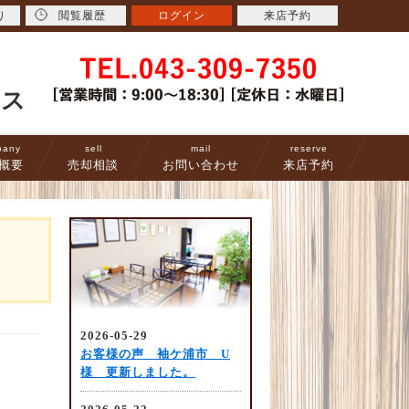
り
閲覧履歴
ログイン
来店予約
ース
pany
sell
mail
reserve
概要
売却相談
お問い合わせ
来店予約