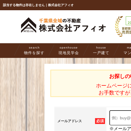
該当する物件は存在しません｜株式会社アフィオ
search
openhouse
house
ma
物件を探す
現地見学会
一戸建て
マ
お探しの
ホームページ
お手数ですが
必須
メールアドレス
※メール