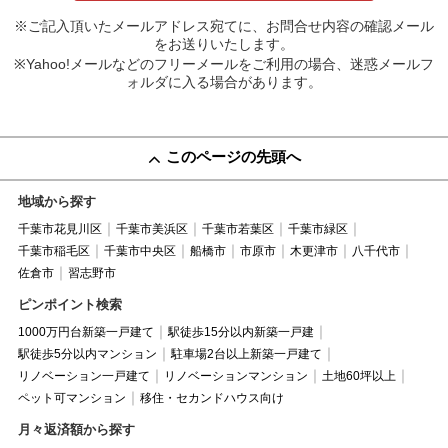
※ご記入頂いたメールアドレス宛てに、お問合せ内容の確認メール
をお送りいたします。
※Yahoo!メールなどのフリーメールをご利用の場合、迷惑メールフ
ォルダに入る場合があります。
このページの先頭へ
地域から探す
千葉市花見川区
千葉市美浜区
千葉市若葉区
千葉市緑区
千葉市稲毛区
千葉市中央区
船橋市
市原市
木更津市
八千代市
佐倉市
習志野市
ピンポイント検索
1000万円台新築一戸建て
駅徒歩15分以内新築一戸建
駅徒歩5分以内マンション
駐車場2台以上新築一戸建て
リノベーション一戸建て
リノベーションマンション
土地60坪以上
ペット可マンション
移住・セカンドハウス向け
月々返済額から探す