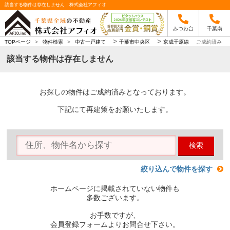
該当する物件は存在しません｜株式会社アフィオ
みつわ台
千葉南
>
>
TOPページ
>
物件検索
>
中古一戸建て
千葉市中央区
京成千原線
ご成約済み
該当する物件は存在しません
お探しの物件はご成約済みとなっております。
下記にて再建策をお願いたします。
検索
絞り込んで物件を探す
ホームページに掲載されていない物件も
多数ございます。
お手数ですが、
会員登録フォームよりお問合せ下さい。