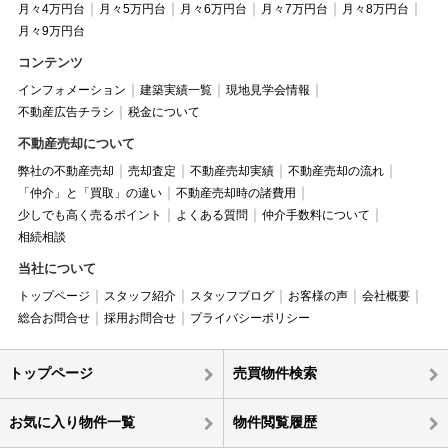
月々4万円台
月々5万円台
月々6万円台
月々7万円台
月々8万円台
月々9万円台
コンテンツ
インフォメーション
建築実績一覧
現地見学会情報
不動産広告チラシ
税金について
不動産売却について
弊社の不動産売却
売却査定
不動産売却実績
不動産売却の流れ
「仲介」と「買取」の違い
不動産売却時の諸費用
少しでも高く売るポイント
よくある質問
仲介手数料について
相続相談
当社について
トップページ
スタッフ紹介
スタッフブログ
お客様の声
会社概要
総合お問合せ
採用お問合せ
プライバシーポリシー
トップページ
売買物件検索
お気に入り物件一覧
物件閲覧履歴