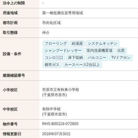
-
法令上の制限
用途地域
第一種低層住居専用地域
都市計画
市街化区域
取引態様
仲介
フローリング
給湯器
システムキッチン
シャンプードレッサー
室内洗濯機置場
出窓
設備・条件
コンロ三口
床下収納
バルコニー
TVドアホン
都市ガス
カースペース2台以上
建築確認番号
市原市立有秋東小学校
小学校区
(千葉県市原市)
有秋中学校
中学校区
(千葉県市原市)
RHS-B00119-072805
物件番号
情報更新日
2026年07月30日