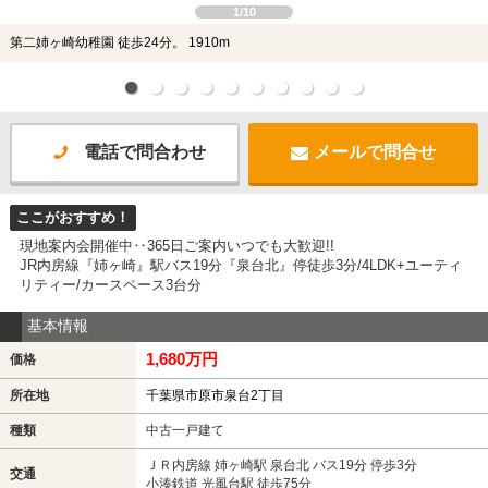
1/10
第二姉ヶ崎幼稚園 徒歩24分。 1910m
電話で問合わせ
メールで問合せ
ここがおすすめ！
現地案内会開催中‥365日ご案内いつでも大歓迎!!
JR内房線『姉ヶ崎』駅バス19分『泉台北』停徒歩3分/4LDK+ユーティ
リティー/カースペース3台分
基本情報
1,680万円
価格
所在地
千葉県市原市泉台2丁目
種類
中古一戸建て
ＪＲ内房線 姉ヶ崎駅 泉台北 バス19分 停歩3分
交通
小湊鉄道 光風台駅 徒歩75分