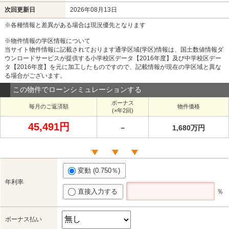
次回更新日
2026年08月13日
※各種情報と差異がある場合は現況優先となります
※物件情報の学区情報について
当サイト物件情報に記載されております通学区域(学区)情報は、国土数値情報ダ
ウンロードサービスが提供する小学校区データ【2016年度】及び中学校区デー
タ【2016年度】を元に加工したものですので、記載情報が現在の学区域と異な
る場合がございます。
この物件でローンシミュレーションする
ボーナス
毎月のご返済額
物件価格
(×年2回)
45,491円
－
1,680万円
変動 (0.750％)
年利率
直接入力する
％
ボーナス払い