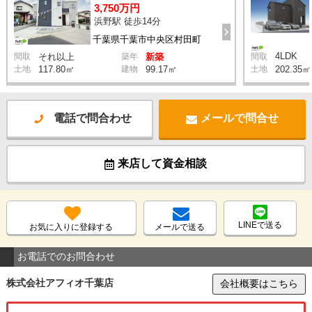
3,750万円
浜野駅 徒歩14分
千葉県千葉市中央区村田町
4LDK
間取
それ以上
築年
新築
間取
土地
117.80㎡
建物
99.17㎡
土地
202.35㎡
電話で問合わせ
メールで問合せ
来店して資金相談
LINEで送る
お気に入りに登録する
メールで送る
お電話でのお問合わせ
株式会社アフィオ千葉店
会社概要はこちら