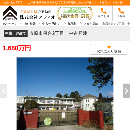
市原市泉台2丁目 中古戸建 千葉県市原市泉台2丁目1,680万円の中古一戸建て｜中古住宅や中古物件情報｜株式会社アフィオ
みつわ台
千葉南
>
>
TOPページ
>
物件検索
>
中古一戸建て
市原市
ＪＲ内房線
市原市泉台2丁目 
市原市泉台2丁目 中古戸建
中古一戸建て
1,680万円
お気に入り登録