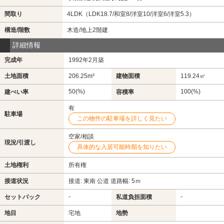
間取り
4LDK（LDK18.7/和室8/洋室10/洋室6/洋室5.3）
構造/階数
木造/地上2階建
詳細情報
完成年
1992年2月築
土地面積
206.25m²
建物面積
119.24㎡
50(%)
100(%)
建ぺい率
容積率
有
駐車場
この物件の駐車場を詳しく見たい
空家/相談
現況/引渡し
具体的な入居可能時期を知りたい
土地権利
所有権
接道状況
接道: 東南 公道 道路幅: 5ｍ
-
-
セットバック
私道負担面積
地目
宅地
地勢