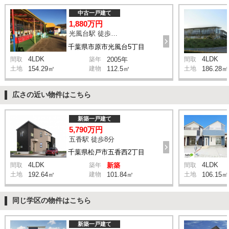
中古一戸建て
1,880万円
光風台駅 徒歩23分
千葉県市原市光風台5丁目
4LDK
4LDK
間取
築年
2005年
間取
土地
154.29㎡
建物
112.5㎡
土地
186.28㎡
広さの近い物件はこちら
新築一戸建て
5,790万円
五香駅 徒歩8分
千葉県松戸市五香西2丁目
4LDK
4LDK
間取
築年
新築
間取
土地
192.64㎡
建物
101.84㎡
土地
106.15㎡
同じ学区の物件はこちら
新築一戸建て