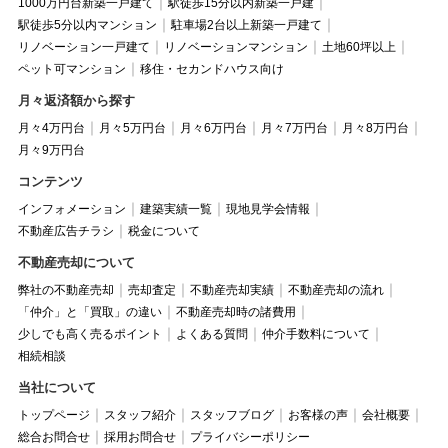
1000万円台新築一戸建て
駅徒歩15分以内新築一戸建
駅徒歩5分以内マンション
駐車場2台以上新築一戸建て
リノベーション一戸建て
リノベーションマンション
土地60坪以上
ペット可マンション
移住・セカンドハウス向け
月々返済額から探す
月々4万円台
月々5万円台
月々6万円台
月々7万円台
月々8万円台
月々9万円台
コンテンツ
インフォメーション
建築実績一覧
現地見学会情報
不動産広告チラシ
税金について
不動産売却について
弊社の不動産売却
売却査定
不動産売却実績
不動産売却の流れ
「仲介」と「買取」の違い
不動産売却時の諸費用
少しでも高く売るポイント
よくある質問
仲介手数料について
相続相談
当社について
トップページ
スタッフ紹介
スタッフブログ
お客様の声
会社概要
総合お問合せ
採用お問合せ
プライバシーポリシー