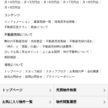
月々4万円台
月々5万円台
月々6万円台
月々7万円台
月々8万円台
月々9万円台
コンテンツ
インフォメーション
建築実績一覧
現地見学会情報
不動産広告チラシ
税金について
不動産売却について
弊社の不動産売却
売却査定
不動産売却実績
不動産売却の流れ
「仲介」と「買取」の違い
不動産売却時の諸費用
少しでも高く売るポイント
よくある質問
仲介手数料について
相続相談
当社について
トップページ
スタッフ紹介
スタッフブログ
お客様の声
会社概要
総合お問合せ
採用お問合せ
プライバシーポリシー
トップページ
売買物件検索
お気に入り物件一覧
物件閲覧履歴