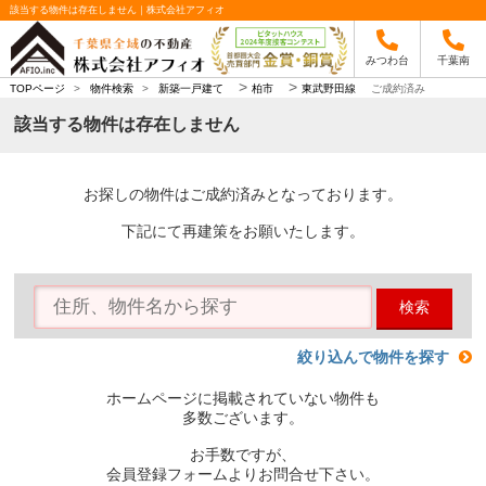
該当する物件は存在しません｜株式会社アフィオ
みつわ台
千葉南
>
>
TOPページ
>
物件検索
>
新築一戸建て
柏市
東武野田線
ご成約済み
該当する物件は存在しません
お探しの物件はご成約済みとなっております。
下記にて再建策をお願いたします。
検索
絞り込んで物件を探す
ホームページに掲載されていない物件も
多数ございます。
お手数ですが、
会員登録フォームよりお問合せ下さい。