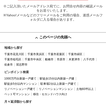
※ご記入頂いたメールアドレス宛てに、お問合せ内容の確認メール
をお送りいたします。
※Yahoo!メールなどのフリーメールをご利用の場合、迷惑メールフ
ォルダに入る場合があります。
このページの先頭へ
地域から探す
千葉市花見川区
千葉市美浜区
千葉市若葉区
千葉市緑区
千葉市稲毛区
千葉市中央区
船橋市
市原市
木更津市
八千代市
佐倉市
習志野市
ピンポイント検索
1000万円台新築一戸建て
駅徒歩15分以内新築一戸建
駅徒歩5分以内マンション
駐車場2台以上新築一戸建て
リノベーション一戸建て
リノベーションマンション
土地60坪以上
ペット可マンション
移住・セカンドハウス向け
月々返済額から探す