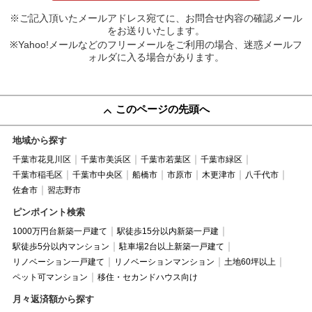
※ご記入頂いたメールアドレス宛てに、お問合せ内容の確認メール
をお送りいたします。
※Yahoo!メールなどのフリーメールをご利用の場合、迷惑メールフ
ォルダに入る場合があります。
このページの先頭へ
地域から探す
千葉市花見川区
千葉市美浜区
千葉市若葉区
千葉市緑区
千葉市稲毛区
千葉市中央区
船橋市
市原市
木更津市
八千代市
佐倉市
習志野市
ピンポイント検索
1000万円台新築一戸建て
駅徒歩15分以内新築一戸建
駅徒歩5分以内マンション
駐車場2台以上新築一戸建て
リノベーション一戸建て
リノベーションマンション
土地60坪以上
ペット可マンション
移住・セカンドハウス向け
月々返済額から探す