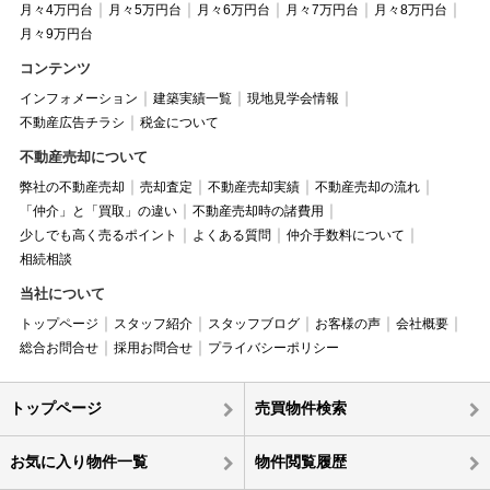
月々4万円台
月々5万円台
月々6万円台
月々7万円台
月々8万円台
月々9万円台
コンテンツ
インフォメーション
建築実績一覧
現地見学会情報
不動産広告チラシ
税金について
不動産売却について
弊社の不動産売却
売却査定
不動産売却実績
不動産売却の流れ
「仲介」と「買取」の違い
不動産売却時の諸費用
少しでも高く売るポイント
よくある質問
仲介手数料について
相続相談
当社について
トップページ
スタッフ紹介
スタッフブログ
お客様の声
会社概要
総合お問合せ
採用お問合せ
プライバシーポリシー
トップページ
売買物件検索
お気に入り物件一覧
物件閲覧履歴