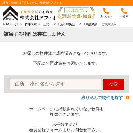
該当する物件は存在しません｜株式会社アフィオ
みつわ台
千葉南
>
>
TOPページ
>
物件検索
>
土地
千葉市中央区
ＪＲ総武線
ご成約済み
該当する物件は存在しません
お探しの物件はご成約済みとなっております。
下記にて再建策をお願いたします。
検索
絞り込んで物件を探す
ホームページに掲載されていない物件も
多数ございます。
お手数ですが、
会員登録フォームよりお問合せ下さい。