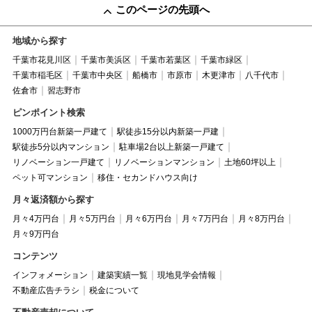
このページの先頭へ
地域から探す
千葉市花見川区
千葉市美浜区
千葉市若葉区
千葉市緑区
千葉市稲毛区
千葉市中央区
船橋市
市原市
木更津市
八千代市
佐倉市
習志野市
ピンポイント検索
1000万円台新築一戸建て
駅徒歩15分以内新築一戸建
駅徒歩5分以内マンション
駐車場2台以上新築一戸建て
リノベーション一戸建て
リノベーションマンション
土地60坪以上
ペット可マンション
移住・セカンドハウス向け
月々返済額から探す
月々4万円台
月々5万円台
月々6万円台
月々7万円台
月々8万円台
月々9万円台
コンテンツ
インフォメーション
建築実績一覧
現地見学会情報
不動産広告チラシ
税金について