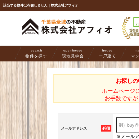
該当する物件は存在しません｜株式会社アフィオ
search
openhouse
house
ma
物件を探す
現地見学会
一戸建て
マ
お探しの
ホームページ
お手数ですが
必須
メールアドレス
※メール