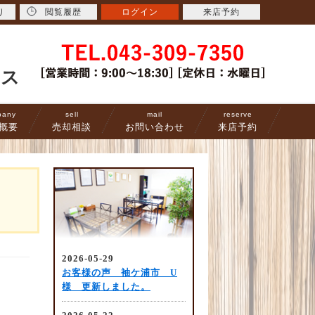
り
閲覧履歴
ログイン
来店予約
ース
pany
sell
mail
reserve
概要
売却相談
お問い合わせ
来店予約