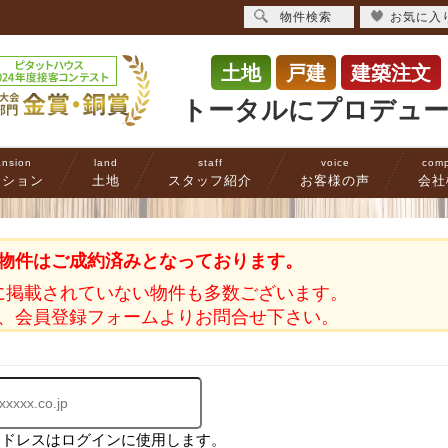
物件検索
お気に入
土地
戸建
建築注文
トータルにプロデュ
nsion
land
staff
voice
com
ンション
土地
スタッフ紹介
お客様の声
会社
物件はご成約済みとなっております。
に掲載されていない物件も多数ございます。
、会員登録フォームよりお問合せ下さい。
アドレスはログインに使用します。