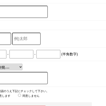
-
-
(半角数字)
確認のうえ下記にチェックして下さい。
意します
同意しません