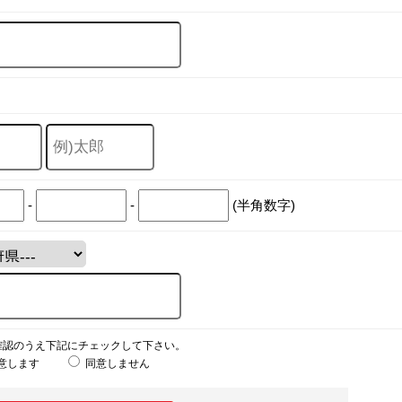
-
-
(半角数字)
確認のうえ下記にチェックして下さい。
意します
同意しません