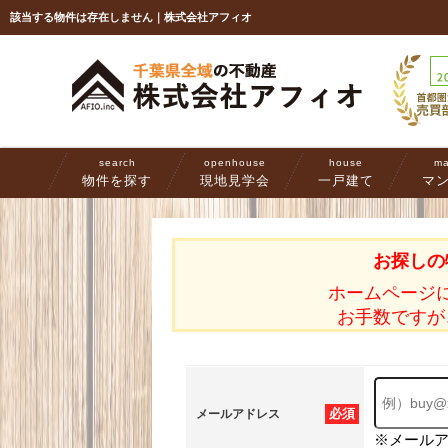
該当する物件は存在しません｜株式会社アフィオ
search
openhouse
house
ma
物件を探す
現地見学会
一戸建て
マ
お探しの
ホームページ
お手数ですが
必須
メールアドレス
※メール