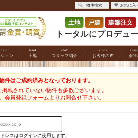
物件検索
お気に入
土地
戸建
建築注文
トータルにプロデュ
nsion
land
staff
voice
com
ンション
土地
スタッフ紹介
お客様の声
会社
物件はご成約済みとなっております。
に掲載されていない物件も多数ございます。
、会員登録フォームよりお問合せ下さい。
アドレスはログインに使用します。