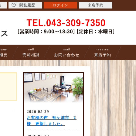
り
閲覧履歴
ログイン
来店予約
ース
pany
sell
mail
reserve
概要
売却相談
お問い合わせ
来店予約