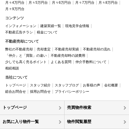
月々4万円台
月々5万円台
月々6万円台
月々7万円台
月々8万円台
月々9万円台
コンテンツ
インフォメーション
建築実績一覧
現地見学会情報
不動産広告チラシ
税金について
不動産売却について
弊社の不動産売却
売却査定
不動産売却実績
不動産売却の流れ
「仲介」と「買取」の違い
不動産売却時の諸費用
少しでも高く売るポイント
よくある質問
仲介手数料について
相続相談
当社について
トップページ
スタッフ紹介
スタッフブログ
お客様の声
会社概要
総合お問合せ
採用お問合せ
プライバシーポリシー
トップページ
売買物件検索
お気に入り物件一覧
物件閲覧履歴