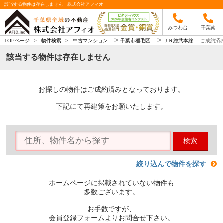
該当する物件は存在しません｜株式会社アフィオ
みつわ台
千葉南
>
>
TOPページ
>
物件検索
>
中古マンション
千葉市稲毛区
ＪＲ総武本線
ご成約済
該当する物件は存在しません
お探しの物件はご成約済みとなっております。
下記にて再建策をお願いたします。
検索
絞り込んで物件を探す
ホームページに掲載されていない物件も
多数ございます。
お手数ですが、
会員登録フォームよりお問合せ下さい。