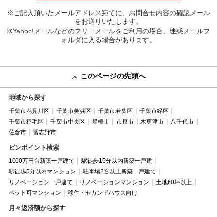
※ご記入頂いたメールアドレス宛てに、お問合せ内容の確認メール
をお送りいたします。
※Yahoo!メールなどのフリーメールをご利用の場合、迷惑メールフ
ォルダに入る場合があります。
このページの先頭へ
地域から探す
千葉市花見川区
千葉市美浜区
千葉市若葉区
千葉市緑区
千葉市稲毛区
千葉市中央区
船橋市
市原市
木更津市
八千代市
佐倉市
習志野市
ピンポイント検索
1000万円台新築一戸建て
駅徒歩15分以内新築一戸建
駅徒歩5分以内マンション
駐車場2台以上新築一戸建て
リノベーション一戸建て
リノベーションマンション
土地60坪以上
ペット可マンション
移住・セカンドハウス向け
月々返済額から探す