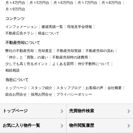
月々4万円台
月々5万円台
月々6万円台
月々7万円台
月々8万円台
月々9万円台
コンテンツ
インフォメーション
建築実績一覧
現地見学会情報
不動産広告チラシ
税金について
不動産売却について
弊社の不動産売却
売却査定
不動産売却実績
不動産売却の流れ
「仲介」と「買取」の違い
不動産売却時の諸費用
少しでも高く売るポイント
よくある質問
仲介手数料について
相続相談
当社について
トップページ
スタッフ紹介
スタッフブログ
お客様の声
会社概要
総合お問合せ
採用お問合せ
プライバシーポリシー
トップページ
売買物件検索
お気に入り物件一覧
物件閲覧履歴