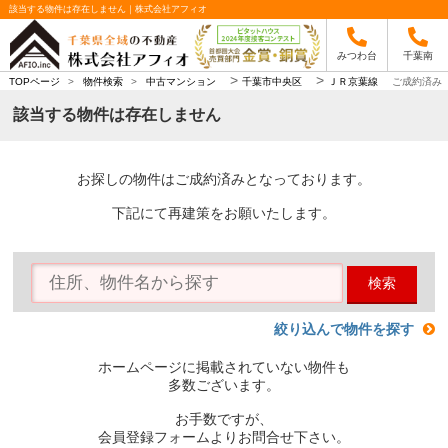
該当する物件は存在しません｜株式会社アフィオ
みつわ台
千葉南
>
>
TOPページ
>
物件検索
>
中古マンション
千葉市中央区
ＪＲ京葉線
ご成約済み
該当する物件は存在しません
お探しの物件はご成約済みとなっております。
下記にて再建策をお願いたします。
検索
絞り込んで物件を探す
ホームページに掲載されていない物件も
多数ございます。
お手数ですが、
会員登録フォームよりお問合せ下さい。