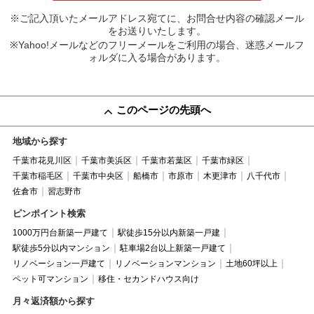
※ご記入頂いたメールアドレス宛てに、お問合せ内容の確認メール
をお送りいたします。
※Yahoo!メールなどのフリーメールをご利用の場合、迷惑メールフ
ォルダに入る場合があります。
このページの先頭へ
地域から探す
千葉市花見川区
千葉市美浜区
千葉市若葉区
千葉市緑区
千葉市稲毛区
千葉市中央区
船橋市
市原市
木更津市
八千代市
佐倉市
習志野市
ピンポイント検索
1000万円台新築一戸建て
駅徒歩15分以内新築一戸建
駅徒歩5分以内マンション
駐車場2台以上新築一戸建て
リノベーション一戸建て
リノベーションマンション
土地60坪以上
ペット可マンション
移住・セカンドハウス向け
月々返済額から探す