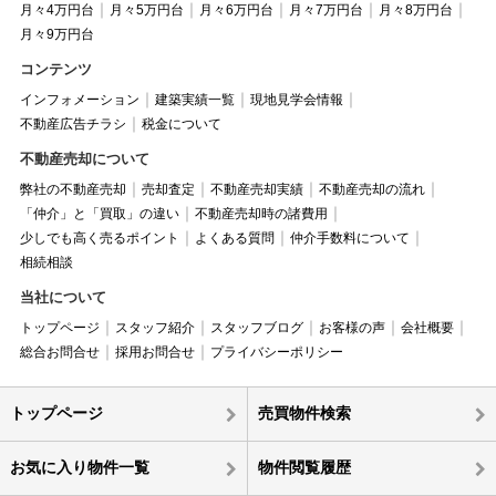
月々4万円台
月々5万円台
月々6万円台
月々7万円台
月々8万円台
月々9万円台
コンテンツ
インフォメーション
建築実績一覧
現地見学会情報
不動産広告チラシ
税金について
不動産売却について
弊社の不動産売却
売却査定
不動産売却実績
不動産売却の流れ
「仲介」と「買取」の違い
不動産売却時の諸費用
少しでも高く売るポイント
よくある質問
仲介手数料について
相続相談
当社について
トップページ
スタッフ紹介
スタッフブログ
お客様の声
会社概要
総合お問合せ
採用お問合せ
プライバシーポリシー
トップページ
売買物件検索
お気に入り物件一覧
物件閲覧履歴