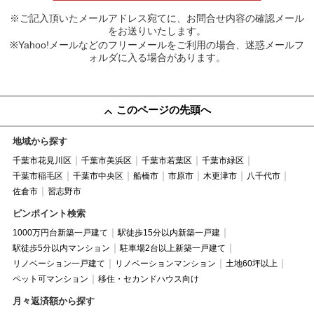
※ご記入頂いたメールアドレス宛てに、お問合せ内容の確認メール
をお送りいたします。
※Yahoo!メールなどのフリーメールをご利用の場合、迷惑メールフ
ォルダに入る場合があります。
このページの先頭へ
地域から探す
千葉市花見川区
千葉市美浜区
千葉市若葉区
千葉市緑区
千葉市稲毛区
千葉市中央区
船橋市
市原市
木更津市
八千代市
佐倉市
習志野市
ピンポイント検索
1000万円台新築一戸建て
駅徒歩15分以内新築一戸建
駅徒歩5分以内マンション
駐車場2台以上新築一戸建て
リノベーション一戸建て
リノベーションマンション
土地60坪以上
ペット可マンション
移住・セカンドハウス向け
月々返済額から探す