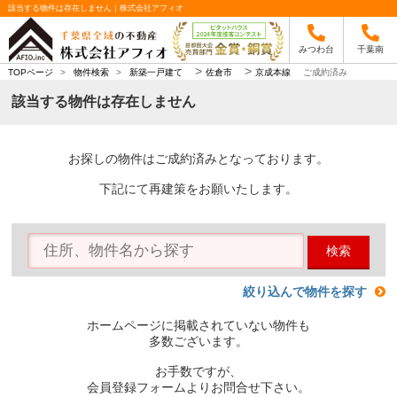
該当する物件は存在しません｜株式会社アフィオ
みつわ台
千葉南
>
>
TOPページ
>
物件検索
>
新築一戸建て
佐倉市
京成本線
ご成約済み
該当する物件は存在しません
お探しの物件はご成約済みとなっております。
下記にて再建策をお願いたします。
検索
絞り込んで物件を探す
ホームページに掲載されていない物件も
多数ございます。
お手数ですが、
会員登録フォームよりお問合せ下さい。