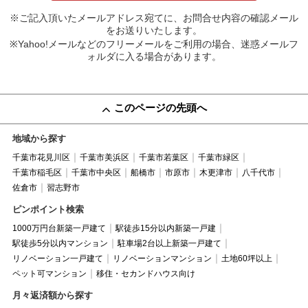
※ご記入頂いたメールアドレス宛てに、お問合せ内容の確認メール
をお送りいたします。
※Yahoo!メールなどのフリーメールをご利用の場合、迷惑メールフ
ォルダに入る場合があります。
このページの先頭へ
地域から探す
千葉市花見川区
千葉市美浜区
千葉市若葉区
千葉市緑区
千葉市稲毛区
千葉市中央区
船橋市
市原市
木更津市
八千代市
佐倉市
習志野市
ピンポイント検索
1000万円台新築一戸建て
駅徒歩15分以内新築一戸建
駅徒歩5分以内マンション
駐車場2台以上新築一戸建て
リノベーション一戸建て
リノベーションマンション
土地60坪以上
ペット可マンション
移住・セカンドハウス向け
月々返済額から探す