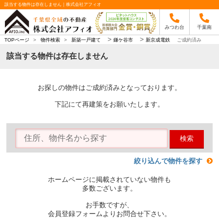
該当する物件は存在しません｜株式会社アフィオ
みつわ台
千葉南
>
>
TOPページ
>
物件検索
>
新築一戸建て
鎌ケ谷市
新京成電鉄
ご成約済み
該当する物件は存在しません
お探しの物件はご成約済みとなっております。
下記にて再建策をお願いたします。
検索
絞り込んで物件を探す
ホームページに掲載されていない物件も
多数ございます。
お手数ですが、
会員登録フォームよりお問合せ下さい。