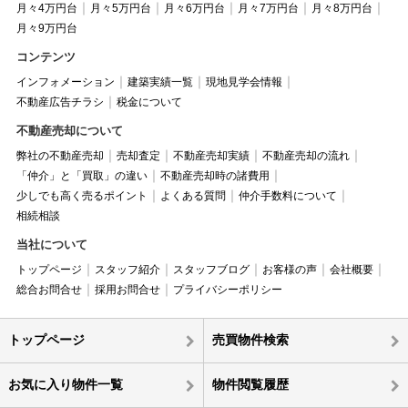
月々4万円台
月々5万円台
月々6万円台
月々7万円台
月々8万円台
月々9万円台
コンテンツ
インフォメーション
建築実績一覧
現地見学会情報
不動産広告チラシ
税金について
不動産売却について
弊社の不動産売却
売却査定
不動産売却実績
不動産売却の流れ
「仲介」と「買取」の違い
不動産売却時の諸費用
少しでも高く売るポイント
よくある質問
仲介手数料について
相続相談
当社について
トップページ
スタッフ紹介
スタッフブログ
お客様の声
会社概要
総合お問合せ
採用お問合せ
プライバシーポリシー
トップページ
売買物件検索
お気に入り物件一覧
物件閲覧履歴