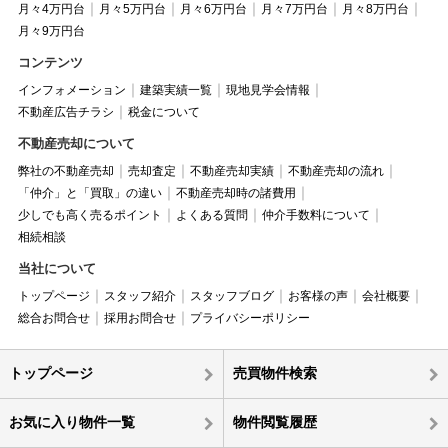
月々4万円台
月々5万円台
月々6万円台
月々7万円台
月々8万円台
月々9万円台
コンテンツ
インフォメーション
建築実績一覧
現地見学会情報
不動産広告チラシ
税金について
不動産売却について
弊社の不動産売却
売却査定
不動産売却実績
不動産売却の流れ
「仲介」と「買取」の違い
不動産売却時の諸費用
少しでも高く売るポイント
よくある質問
仲介手数料について
相続相談
当社について
トップページ
スタッフ紹介
スタッフブログ
お客様の声
会社概要
総合お問合せ
採用お問合せ
プライバシーポリシー
トップページ
売買物件検索
お気に入り物件一覧
物件閲覧履歴