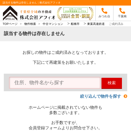
該当する物件は存在しません｜株式会社アフィオ
みつわ台
千葉南
>
>
TOPページ
>
物件検索
>
中古マンション
船橋市
東葉高速鉄道
ご成約済み
該当する物件は存在しません
お探しの物件はご成約済みとなっております。
下記にて再建策をお願いたします。
検索
絞り込んで物件を探す
ホームページに掲載されていない物件も
多数ございます。
お手数ですが、
会員登録フォームよりお問合せ下さい。