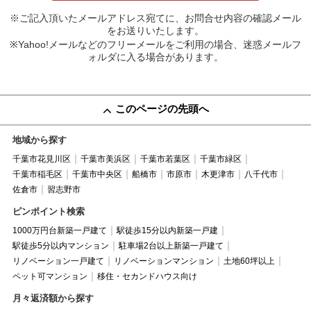
※ご記入頂いたメールアドレス宛てに、お問合せ内容の確認メール
をお送りいたします。
※Yahoo!メールなどのフリーメールをご利用の場合、迷惑メールフ
ォルダに入る場合があります。
このページの先頭へ
地域から探す
千葉市花見川区
千葉市美浜区
千葉市若葉区
千葉市緑区
千葉市稲毛区
千葉市中央区
船橋市
市原市
木更津市
八千代市
佐倉市
習志野市
ピンポイント検索
1000万円台新築一戸建て
駅徒歩15分以内新築一戸建
駅徒歩5分以内マンション
駐車場2台以上新築一戸建て
リノベーション一戸建て
リノベーションマンション
土地60坪以上
ペット可マンション
移住・セカンドハウス向け
月々返済額から探す