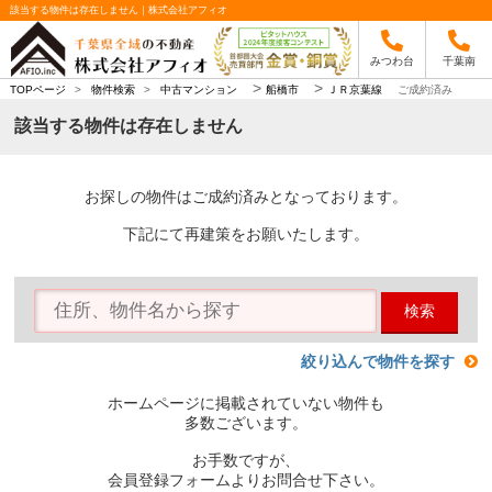
該当する物件は存在しません｜株式会社アフィオ
みつわ台
千葉南
>
>
TOPページ
>
物件検索
>
中古マンション
船橋市
ＪＲ京葉線
ご成約済み
該当する物件は存在しません
お探しの物件はご成約済みとなっております。
下記にて再建策をお願いたします。
検索
絞り込んで物件を探す
ホームページに掲載されていない物件も
多数ございます。
お手数ですが、
会員登録フォームよりお問合せ下さい。