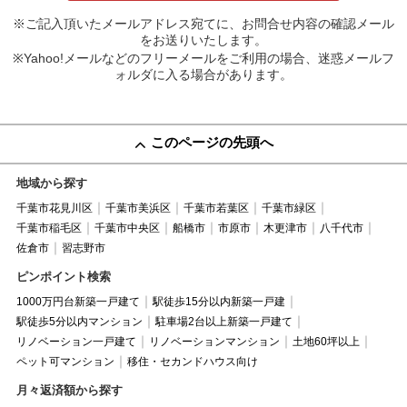
※ご記入頂いたメールアドレス宛てに、お問合せ内容の確認メール
をお送りいたします。
※Yahoo!メールなどのフリーメールをご利用の場合、迷惑メールフ
ォルダに入る場合があります。
このページの先頭へ
地域から探す
千葉市花見川区
千葉市美浜区
千葉市若葉区
千葉市緑区
千葉市稲毛区
千葉市中央区
船橋市
市原市
木更津市
八千代市
佐倉市
習志野市
ピンポイント検索
1000万円台新築一戸建て
駅徒歩15分以内新築一戸建
駅徒歩5分以内マンション
駐車場2台以上新築一戸建て
リノベーション一戸建て
リノベーションマンション
土地60坪以上
ペット可マンション
移住・セカンドハウス向け
月々返済額から探す