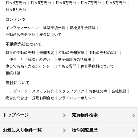
月々4万円台
月々5万円台
月々6万円台
月々7万円台
月々8万円台
月々9万円台
コンテンツ
インフォメーション
建築実績一覧
現地見学会情報
不動産広告チラシ
税金について
不動産売却について
弊社の不動産売却
売却査定
不動産売却実績
不動産売却の流れ
「仲介」と「買取」の違い
不動産売却時の諸費用
少しでも高く売るポイント
よくある質問
仲介手数料について
相続相談
当社について
トップページ
スタッフ紹介
スタッフブログ
お客様の声
会社概要
総合お問合せ
採用お問合せ
プライバシーポリシー
トップページ
売買物件検索
お気に入り物件一覧
物件閲覧履歴