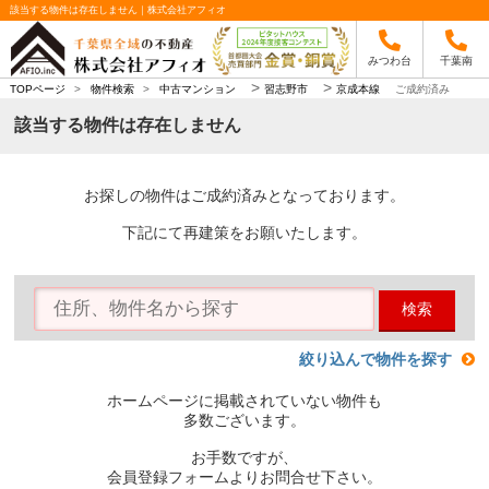
該当する物件は存在しません｜株式会社アフィオ
みつわ台
千葉南
>
>
TOPページ
>
物件検索
>
中古マンション
習志野市
京成本線
ご成約済み
該当する物件は存在しません
お探しの物件はご成約済みとなっております。
下記にて再建策をお願いたします。
検索
絞り込んで物件を探す
ホームページに掲載されていない物件も
多数ございます。
お手数ですが、
会員登録フォームよりお問合せ下さい。