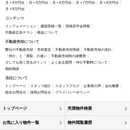
月々4万円台
月々5万円台
月々6万円台
月々7万円台
月々8万円台
月々9万円台
コンテンツ
インフォメーション
建築実績一覧
現地見学会情報
不動産広告チラシ
税金について
不動産売却について
弊社の不動産売却
売却査定
不動産売却実績
不動産売却の流れ
「仲介」と「買取」の違い
不動産売却時の諸費用
少しでも高く売るポイント
よくある質問
仲介手数料について
相続相談
当社について
トップページ
スタッフ紹介
スタッフブログ
お客様の声
会社概要
総合お問合せ
採用お問合せ
プライバシーポリシー
トップページ
売買物件検索
お気に入り物件一覧
物件閲覧履歴