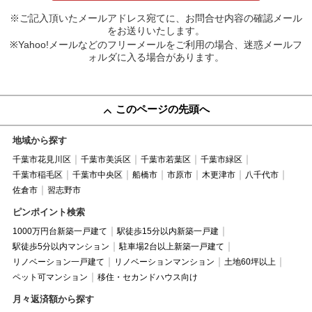
※ご記入頂いたメールアドレス宛てに、お問合せ内容の確認メール
をお送りいたします。
※Yahoo!メールなどのフリーメールをご利用の場合、迷惑メールフ
ォルダに入る場合があります。
このページの先頭へ
地域から探す
千葉市花見川区
千葉市美浜区
千葉市若葉区
千葉市緑区
千葉市稲毛区
千葉市中央区
船橋市
市原市
木更津市
八千代市
佐倉市
習志野市
ピンポイント検索
1000万円台新築一戸建て
駅徒歩15分以内新築一戸建
駅徒歩5分以内マンション
駐車場2台以上新築一戸建て
リノベーション一戸建て
リノベーションマンション
土地60坪以上
ペット可マンション
移住・セカンドハウス向け
月々返済額から探す