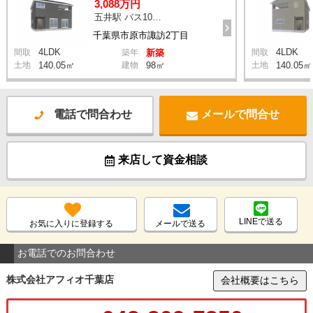
3,088万円
五井駅 バス10分 停歩8分
千葉県市原市諏訪2丁目
4LDK
4LDK
間取
築年
新築
間取
土地
140.05㎡
建物
98㎡
土地
140.05㎡
電話で問合わせ
メールで問合せ
来店して資金相談
LINEで送る
お気に入りに登録する
メールで送る
お電話でのお問合わせ
株式会社アフィオ千葉店
会社概要はこちら