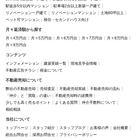
駅徒歩5分以内マンション
駐車場2台以上新築一戸建て
リノベーション一戸建て
リノベーションマンション
土地60坪以上
ペット可マンション
移住・セカンドハウス向け
月々返済額から探す
月々4万円台
月々5万円台
月々6万円台
月々7万円台
月々8万円台
月々9万円台
コンテンツ
インフォメーション
建築実績一覧
現地見学会情報
不動産広告チラシ
税金について
不動産売却について
弊社の不動産売却
売却査定
不動産売却実績
不動産売却の流れ
「仲介」と「買取」の違い
不動産売却時の諸費用
少しでも高く売るポイント
よくある質問
仲介手数料について
相続相談
当社について
トップページ
スタッフ紹介
スタッフブログ
お客様の声
会社概要
総合お問合せ
採用お問合せ
プライバシーポリシー