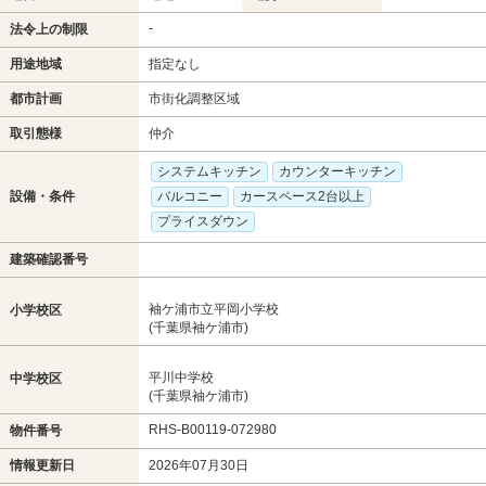
-
法令上の制限
用途地域
指定なし
都市計画
市街化調整区域
取引態様
仲介
システムキッチン
カウンターキッチン
設備・条件
バルコニー
カースペース2台以上
プライスダウン
建築確認番号
袖ケ浦市立平岡小学校
小学校区
(千葉県袖ケ浦市)
平川中学校
中学校区
(千葉県袖ケ浦市)
RHS-B00119-072980
物件番号
情報更新日
2026年07月30日