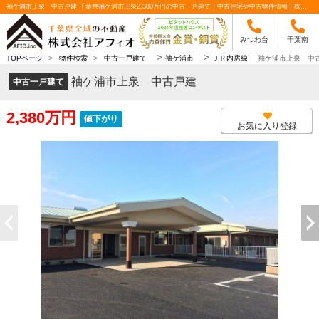
袖ケ浦市上泉 中古戸建 千葉県袖ケ浦市上泉2,380万円の中古一戸建て｜中古住宅や中古物件情報｜株式会社アフィオ
みつわ台
千葉南
>
>
TOPページ
>
物件検索
>
中古一戸建て
袖ケ浦市
ＪＲ内房線
袖ケ浦市上泉 中
袖ケ浦市上泉 中古戸建
中古一戸建て
2,380万円
値下がり
お気に入り登録