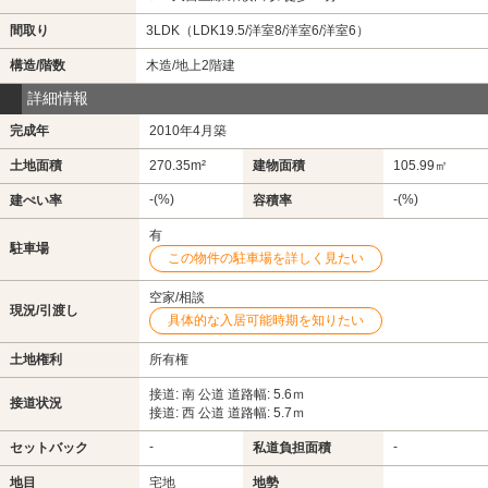
間取り
3LDK（LDK19.5/洋室8/洋室6/洋室6）
構造/階数
木造/地上2階建
詳細情報
完成年
2010年4月築
土地面積
270.35m²
建物面積
105.99㎡
-(%)
-(%)
建ぺい率
容積率
有
駐車場
この物件の駐車場を詳しく見たい
空家/相談
現況/引渡し
具体的な入居可能時期を知りたい
土地権利
所有権
接道: 南 公道 道路幅: 5.6ｍ
接道状況
接道: 西 公道 道路幅: 5.7ｍ
-
-
セットバック
私道負担面積
地目
宅地
地勢