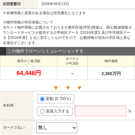
次回更新日
2026年08月13日
※各種情報と差異がある場合は現況優先となります
※物件情報の学区情報について
当サイト物件情報に記載されております通学区域(学区)情報は、国土数値情報ダ
ウンロードサービスが提供する小学校区データ【2016年度】及び中学校区デー
タ【2016年度】を元に加工したものですので、記載情報が現在の学区域と異な
る場合がございます。
この物件でローンシミュレーションする
ボーナス
毎月のご返済額
物件価格
(×年2回)
64,446円
－
2,380万円
変動 (0.750％)
年利率
直接入力する
％
ボーナス払い