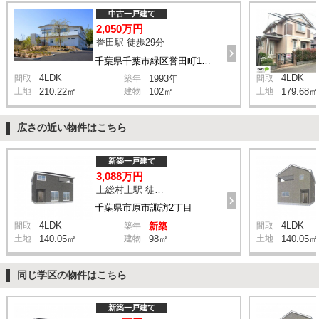
中古一戸建て
2,050万円
誉田駅 徒歩29分
千葉県千葉市緑区誉田町1丁目
4LDK
4LDK
間取
築年
1993年
間取
土地
210.22㎡
建物
102㎡
土地
179.68㎡
広さの近い物件はこちら
新築一戸建て
3,088万円
上総村上駅 徒歩14分
千葉県市原市諏訪2丁目
4LDK
4LDK
間取
築年
新築
間取
土地
140.05㎡
建物
98㎡
土地
140.05㎡
同じ学区の物件はこちら
新築一戸建て