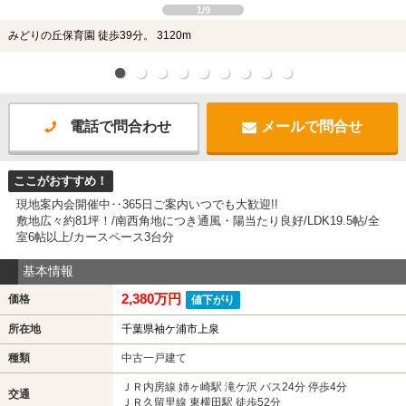
1/9
みどりの丘保育園 徒歩39分。 3120m
電話で問合わせ
メールで問合せ
ここがおすすめ！
現地案内会開催中‥365日ご案内いつでも大歓迎!!
敷地広々約81坪！/南西角地につき通風・陽当たり良好/LDK19.5帖/全
室6帖以上/カースペース3台分
基本情報
2,380万円
価格
値下がり
所在地
千葉県袖ケ浦市上泉
種類
中古一戸建て
ＪＲ内房線 姉ヶ崎駅 滝ケ沢 バス24分 停歩4分
交通
ＪＲ久留里線 東横田駅 徒歩52分