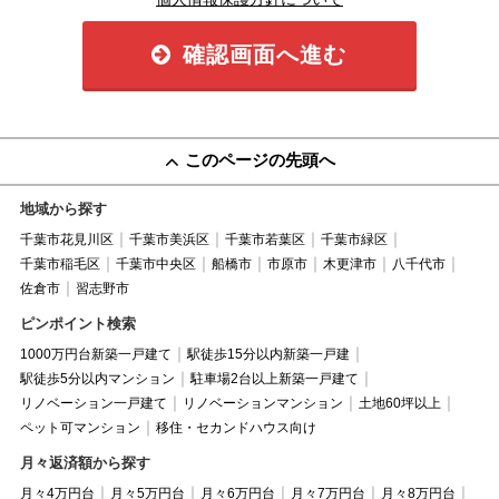
確認画面へ進む
このページの先頭へ
地域から探す
千葉市花見川区
千葉市美浜区
千葉市若葉区
千葉市緑区
千葉市稲毛区
千葉市中央区
船橋市
市原市
木更津市
八千代市
佐倉市
習志野市
ピンポイント検索
1000万円台新築一戸建て
駅徒歩15分以内新築一戸建
駅徒歩5分以内マンション
駐車場2台以上新築一戸建て
リノベーション一戸建て
リノベーションマンション
土地60坪以上
ペット可マンション
移住・セカンドハウス向け
月々返済額から探す
月々4万円台
月々5万円台
月々6万円台
月々7万円台
月々8万円台