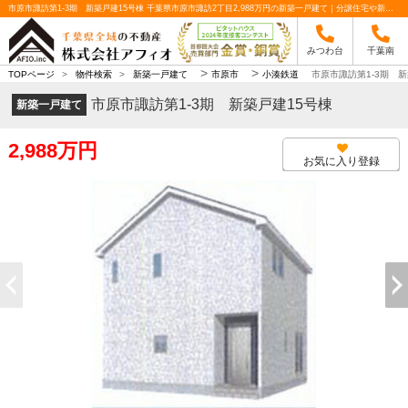
市原市諏訪第1-3期 新築戸建15号棟 千葉県市原市諏訪2丁目2,988万円の新築一戸建て｜分譲住宅や新築物件｜株式会社アフィオ
みつわ台
千葉南
>
>
TOPページ
>
物件検索
>
新築一戸建て
市原市
小湊鉄道
市原市諏訪第1-3期 新
市原市諏訪第1-3期 新築戸建15号棟
新築一戸建て
2,988万円
お気に入り登録