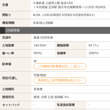
小湊鉄道 上総村上駅 徒歩14分
交通
ＪＲ内房線 五井駅 国分寺台南郵便局 バス10分 停歩8分
間取り
4LDK（LDK16/和室5.5/洋室8.5/洋室6/洋室4.5）
構造/階数
木造/地上2階建
詳細情報
完成年
新築 2026年築
土地面積
140.05m²
建物面積
94.77㎡
50(%)
100(%)
建ぺい率
容積率
有
駐車場
この物件の駐車場を詳しく見たい
空家/相談
現況/引渡し
具体的な入居可能時期を知りたい
土地権利
所有権
接道状況
接道: 北西 公道 道路幅: 6ｍ
-
-
セットバック
私道負担面積