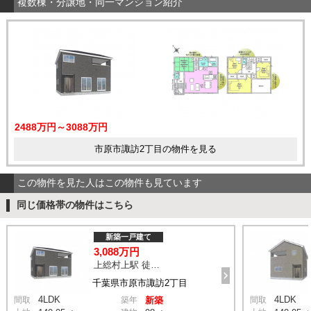
複数棟・分譲地・同一マンション紹介
2488万円～3088万円
市原市諏訪2丁目の物件を見る
この物件を見た人はこの物件も見ています
同じ価格帯の物件はこちら
新築一戸建て
3,088万円
上総村上駅 徒歩14分
千葉県市原市諏訪2丁目
4LDK
4LDK
間取
築年
新築
間取