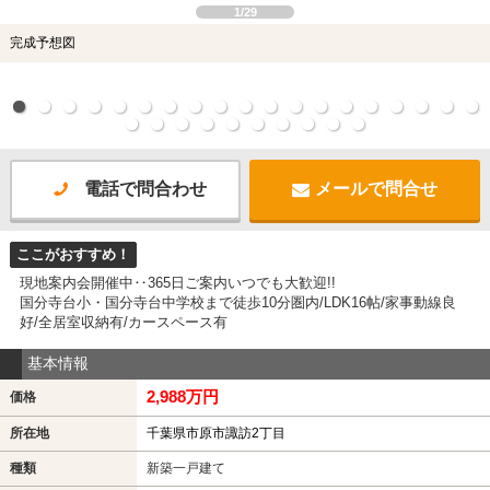
1/29
完成予想図
電話で問合わせ
メールで問合せ
ここがおすすめ！
現地案内会開催中‥365日ご案内いつでも大歓迎!!
国分寺台小・国分寺台中学校まで徒歩10分圏内/LDK16帖/家事動線良
好/全居室収納有/カースペース有
基本情報
2,988万円
価格
所在地
千葉県市原市諏訪2丁目
種類
新築一戸建て