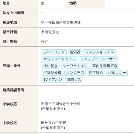
地目
畑
地勢
-
法令上の制限
用途地域
第一種低層住居専用地域
都市計画
市街化区域
取引態様
仲介
フローリング
給湯器
システムキッチン
カウンターキッチン
シャンプードレッサー
設備・条件
追い焚き
シャワートイレ
室内洗濯機置場
浴室乾燥機
コンロ三口
床下収納
バルコニー
TVドアホン
都市ガス
建築確認番号
市原市立国分寺台小学校
小学校区
(千葉県市原市)
国分寺台中学校
中学校区
(千葉県市原市)