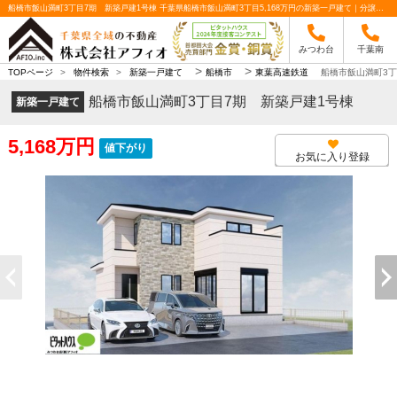
船橋市飯山満町3丁目7期 新築戸建1号棟 千葉県船橋市飯山満町3丁目5,168万円の新築一戸建て｜分譲住宅や新築物件｜株式会社アフィオ
みつわ台
千葉南
>
>
TOPページ
>
物件検索
>
新築一戸建て
船橋市
東葉高速鉄道
船橋市飯山満町3丁
船橋市飯山満町3丁目7期 新築戸建1号棟
新築一戸建て
5,168万円
値下がり
お気に入り登録