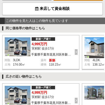
来店して資金相談
この物件を見た人はこの物件も見ています
同じ価格帯の物件はこちら
新築一戸建て
4,999万円
実籾駅 徒歩17分
千葉県千葉市花見川区作新台5丁目
3LDK
4LDK
間取
築年
新築
間取
土地
174.00㎡
建物
118.23㎡
土地
138.12㎡
広さの近い物件はこちら
新築一戸建て
4,999万円
実籾駅 徒歩17分
千葉県千葉市花見川区作新台5丁目