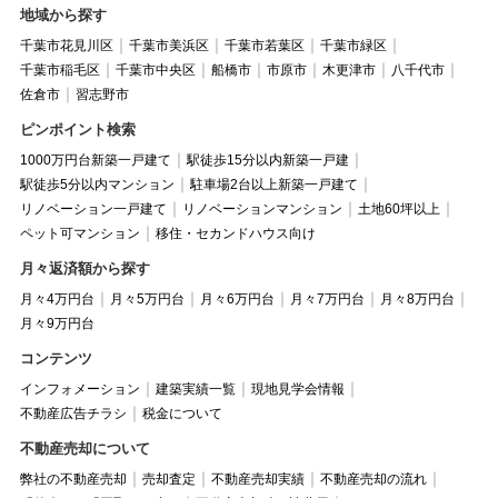
地域から探す
千葉市花見川区
千葉市美浜区
千葉市若葉区
千葉市緑区
千葉市稲毛区
千葉市中央区
船橋市
市原市
木更津市
八千代市
佐倉市
習志野市
ピンポイント検索
1000万円台新築一戸建て
駅徒歩15分以内新築一戸建
駅徒歩5分以内マンション
駐車場2台以上新築一戸建て
リノベーション一戸建て
リノベーションマンション
土地60坪以上
ペット可マンション
移住・セカンドハウス向け
月々返済額から探す
月々4万円台
月々5万円台
月々6万円台
月々7万円台
月々8万円台
月々9万円台
コンテンツ
インフォメーション
建築実績一覧
現地見学会情報
不動産広告チラシ
税金について
不動産売却について
弊社の不動産売却
売却査定
不動産売却実績
不動産売却の流れ