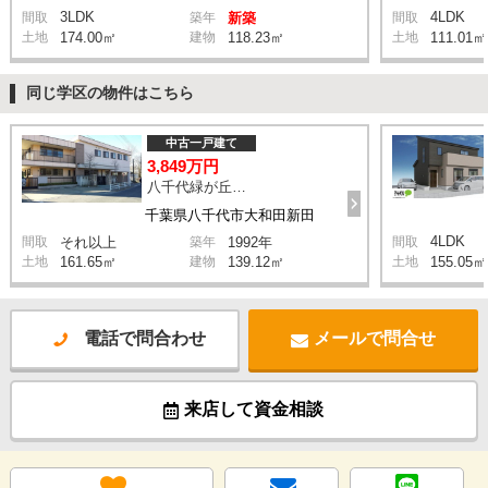
3LDK
4LDK
間取
築年
新築
間取
土地
174.00㎡
建物
118.23㎡
土地
111.01㎡
同じ学区の物件はこちら
中古一戸建て
3,849万円
八千代緑が丘駅 徒歩14分
千葉県八千代市大和田新田
4LDK
間取
それ以上
築年
1992年
間取
土地
161.65㎡
建物
139.12㎡
土地
155.05㎡
電話で問合わせ
メールで問合せ
来店して資金相談