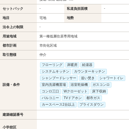
-
-
セットバック
私道負担面積
地目
宅地
地勢
-
法令上の制限
用途地域
第一種低層住居専用地域
都市計画
市街化区域
取引態様
仲介
フローリング
床暖房
給湯器
システムキッチン
カウンターキッチン
シャンプードレッサー
追い焚き
シャワートイレ
設備・条件
室内洗濯機置場
浴室乾燥機
ガスコンロ
コンロ三口
Wクローゼット
床下収納
バルコニー
TVドアホン
都市ガス
カースペース2台以上
プライスダウン
建築確認番号
小学校区