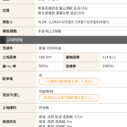
東葉高速鉄道 飯山満駅 徒歩13分
交通
新京成電鉄 薬園台駅 徒歩15分
間取り
3LDK（LDK24.5/洋室8.7/洋室7.6/洋室6/洋室0）
構造/階数
木造/地上2階建
詳細情報
完成年
新築 2026年築
土地面積
168.5m²
建物面積
114.42㎡
50(%)
100(%)
建ぺい率
容積率
有
駐車場
この物件の駐車場を詳しく見たい
空家/即時
現況/引渡し
具体的な入居可能時期を知りたい
土地権利
所有権
接道: 北西 私道 道路幅: 4.5ｍ
接道状況
接道: 南西 道路幅: 4ｍ
接道: 東南 道路幅: 4ｍ