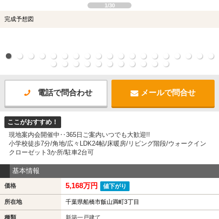
1/30
完成予想図
電話で問合わせ
メールで問合せ
ここがおすすめ！
現地案内会開催中‥365日ご案内いつでも大歓迎!!
小学校徒歩7分/角地/広々LDK24帖/床暖房/リビング階段/ウォークイン
クローゼット3か所/駐車2台可
基本情報
5,168万円
価格
値下がり
所在地
千葉県船橋市飯山満町3丁目
種類
新築一戸建て