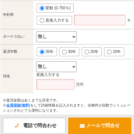
変動 (0.750％)
年利率
直接入力する
％
ボーナス払い
返済年数
35年
30年
25年
20年
直接入力する
頭金
万円
※返済金額はあくまでも目安です。
※
会員登録(無料)
をして詳細情報を記入されますと、全物件が自動でシミュレー
ションされとても便利になります。
電話で問合わせ
メールで問合せ