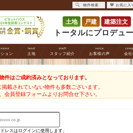
物件検索
お気に入
土地
戸建
建築注文
トータルにプロデュ
nsion
land
staff
voice
com
ンション
土地
スタッフ紹介
お客様の声
会社
物件はご成約済みとなっております。
に掲載されていない物件も多数ございます。
、会員登録フォームよりお問合せ下さい。
アドレスはログインに使用します。