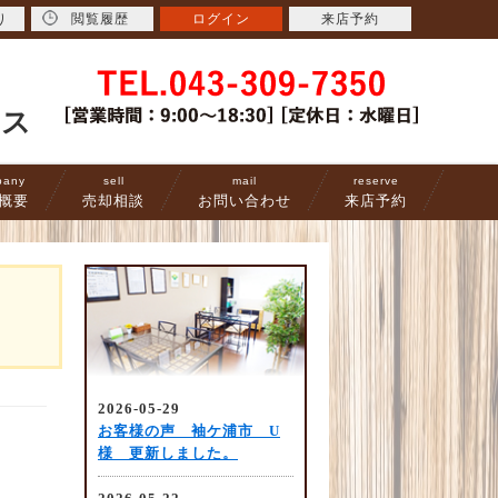
り
閲覧履歴
ログイン
来店予約
ース
pany
sell
mail
reserve
概要
売却相談
お問い合わせ
来店予約