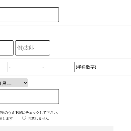
-
-
(半角数字)
確認のうえ下記にチェックして下さい。
意します
同意しません