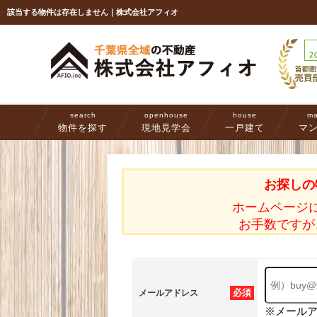
該当する物件は存在しません｜株式会社アフィオ
search
openhouse
house
ma
物件を探す
現地見学会
一戸建て
マ
お探しの
ホームページ
お手数ですが
必須
メールアドレス
※メール