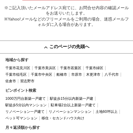
※ご記入頂いたメールアドレス宛てに、お問合せ内容の確認メール
をお送りいたします。
※Yahoo!メールなどのフリーメールをご利用の場合、迷惑メールフ
ォルダに入る場合があります。
このページの先頭へ
地域から探す
千葉市花見川区
千葉市美浜区
千葉市若葉区
千葉市緑区
千葉市稲毛区
千葉市中央区
船橋市
市原市
木更津市
八千代市
佐倉市
習志野市
ピンポイント検索
1000万円台新築一戸建て
駅徒歩15分以内新築一戸建
駅徒歩5分以内マンション
駐車場2台以上新築一戸建て
リノベーション一戸建て
リノベーションマンション
土地60坪以上
ペット可マンション
移住・セカンドハウス向け
月々返済額から探す