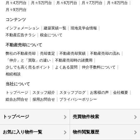
月々4万円台
月々5万円台
月々6万円台
月々7万円台
月々8万円台
月々9万円台
コンテンツ
インフォメーション
建築実績一覧
現地見学会情報
不動産広告チラシ
税金について
不動産売却について
弊社の不動産売却
売却査定
不動産売却実績
不動産売却の流れ
「仲介」と「買取」の違い
不動産売却時の諸費用
少しでも高く売るポイント
よくある質問
仲介手数料について
相続相談
当社について
トップページ
スタッフ紹介
スタッフブログ
お客様の声
会社概要
総合お問合せ
採用お問合せ
プライバシーポリシー
トップページ
売買物件検索
お気に入り物件一覧
物件閲覧履歴