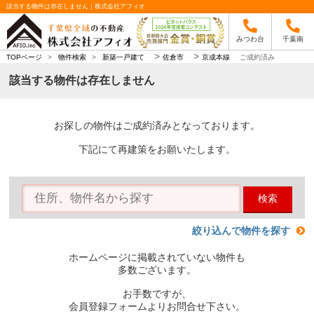
該当する物件は存在しません｜株式会社アフィオ
みつわ台
千葉南
>
>
TOPページ
>
物件検索
>
新築一戸建て
佐倉市
京成本線
ご成約済み
該当する物件は存在しません
お探しの物件はご成約済みとなっております。
下記にて再建策をお願いたします。
検索
絞り込んで物件を探す
ホームページに掲載されていない物件も
多数ございます。
お手数ですが、
会員登録フォームよりお問合せ下さい。