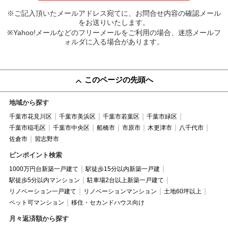
※ご記入頂いたメールアドレス宛てに、お問合せ内容の確認メール
をお送りいたします。
※Yahoo!メールなどのフリーメールをご利用の場合、迷惑メールフ
ォルダに入る場合があります。
このページの先頭へ
地域から探す
千葉市花見川区
千葉市美浜区
千葉市若葉区
千葉市緑区
千葉市稲毛区
千葉市中央区
船橋市
市原市
木更津市
八千代市
佐倉市
習志野市
ピンポイント検索
1000万円台新築一戸建て
駅徒歩15分以内新築一戸建
駅徒歩5分以内マンション
駐車場2台以上新築一戸建て
リノベーション一戸建て
リノベーションマンション
土地60坪以上
ペット可マンション
移住・セカンドハウス向け
月々返済額から探す