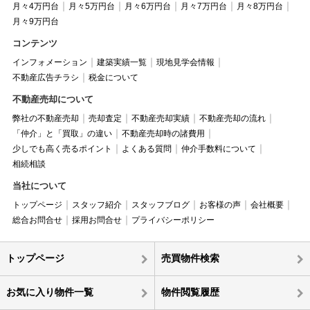
月々4万円台
月々5万円台
月々6万円台
月々7万円台
月々8万円台
月々9万円台
コンテンツ
インフォメーション
建築実績一覧
現地見学会情報
不動産広告チラシ
税金について
不動産売却について
弊社の不動産売却
売却査定
不動産売却実績
不動産売却の流れ
「仲介」と「買取」の違い
不動産売却時の諸費用
少しでも高く売るポイント
よくある質問
仲介手数料について
相続相談
当社について
トップページ
スタッフ紹介
スタッフブログ
お客様の声
会社概要
総合お問合せ
採用お問合せ
プライバシーポリシー
トップページ
売買物件検索
お気に入り物件一覧
物件閲覧履歴