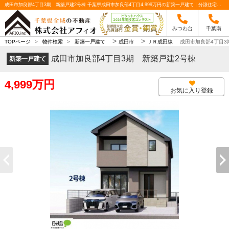
成田市加良部4丁目3期 新築戸建2号棟 千葉県成田市加良部4丁目4,999万円の新築一戸建て｜分譲住宅や新築物件｜株式会社アフィオ
みつわ台
千葉南
>
>
TOPページ
>
物件検索
>
新築一戸建て
成田市
ＪＲ成田線
成田市加良部4丁目3
成田市加良部4丁目3期 新築戸建2号棟
新築一戸建て
4,999万円
お気に入り登録