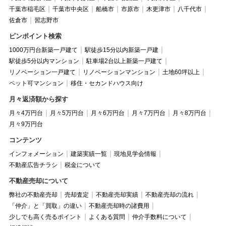
千葉市稲毛区
千葉市中央区
船橋市
市原市
木更津市
八千代市
佐倉市
習志野市
ピンポイント検索
1000万円台新築一戸建て
駅徒歩15分以内新築一戸建
駅徒歩5分以内マンション
駐車場2台以上新築一戸建て
リノベーション一戸建て
リノベーションマンション
土地60坪以上
ペット可マンション
移住・セカンドハウス向け
月々返済額から探す
月々4万円台
月々5万円台
月々6万円台
月々7万円台
月々8万円台
月々9万円台
コンテンツ
インフォメーション
建築実績一覧
現地見学会情報
不動産広告チラシ
税金について
不動産売却について
弊社の不動産売却
売却査定
不動産売却実績
不動産売却の流れ
「仲介」と「買取」の違い
不動産売却時の諸費用
少しでも高く売るポイント
よくある質問
仲介手数料について