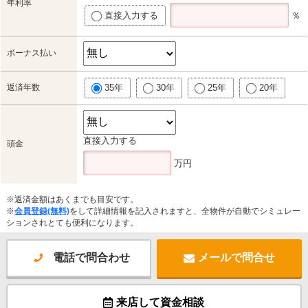
年利率
直接入力する
％
ボーナス払い
返済年数
35年
30年
25年
20年
直接入力する
頭金
万円
※返済金額はあくまでも目安です。
※
会員登録(無料)
をして詳細情報を記入されますと、全物件が自動でシミュレー
ションされとても便利になります。
電話で問合わせ
メールで問合せ
来店して資金相談