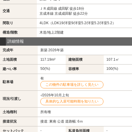
ＪＲ成田線 成田駅 徒歩18分
交通
京成本線 京成成田駅 徒歩22分
間取り
4LDK（LDK19/洋室9/洋室5.2/洋室5.2/洋室5.2）
構造/階数
木造/地上2階建
詳細情報
完成年
新築 2026年築
土地面積
117.19m²
建物面積
107.1㎡
50(%)
100(%)
建ぺい率
容積率
有
駐車場
この物件の駐車場を詳しく見たい
-/2026年10月上旬
現況/引渡し
具体的な入居可能時期を知りたい
土地権利
所有権
接道状況
接道: 東南 公道 道路幅: 6ｍ
-
-
セットバック
私道負担面積