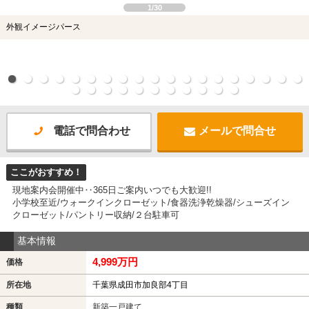
1/30
外観イメージパース
電話で問合わせ
メールで問合せ
ここがおすすめ！
現地案内会開催中‥365日ご案内いつでも大歓迎!!
小学校至近/ウォークインクローゼット/食器洗浄乾燥器/シューズイン
クローゼット/パントリー収納/２台駐車可
基本情報
4,999万円
価格
所在地
千葉県成田市加良部4丁目
種類
新築一戸建て