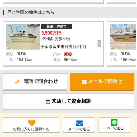
同じ学区の物件はこちら
新築一戸建て
3,590万円
成田駅 徒歩30分
千葉県富里市日吉台6丁目
3LDK
3LDK
間取
築年
新築
間取
土地
154.14㎡
建物
96.04㎡
土地
166.05㎡
電話で問合わせ
メールで問合せ
来店して資金相談
LINEで送る
お気に入りに登録する
メールで送る