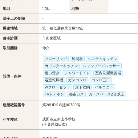
地目
宅地
地勢
-
法令上の制限
用途地域
第一種低層住居専用地域
都市計画
市街化区域
取引態様
仲介
フローリング
給湯器
システムキッチン
カウンターキッチン
シャンプードレッサー
追い焚き
シャワートイレ
室内洗濯機置場
設備・条件
浴室乾燥機
ガスコンロ
コンロ三口
Wクローゼット
床下収納
バルコニー
TVドアホン
都市ガス
カースペース2台以上
建築確認番号
第26UDI1W建00780号
成田市立新山小学校
小学校区
(千葉県成田市)