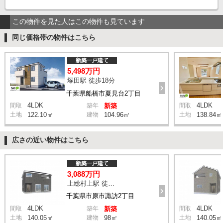
この物件を見た人はこの物件も見ています
同じ価格帯の物件はこちら
新築一戸建て
5,498万円
塚田駅 徒歩18分
千葉県船橋市夏見台2丁目
4LDK
4LDK
間取
築年
新築
間取
土地
122.10㎡
建物
104.96㎡
土地
138.84㎡
広さの近い物件はこちら
新築一戸建て
3,088万円
上総村上駅 徒歩14分
千葉県市原市諏訪2丁目
4LDK
4LDK
間取
築年
新築
間取
土地
140.05㎡
建物
98㎡
土地
140.05㎡