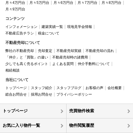
月々4万円台
月々5万円台
月々6万円台
月々7万円台
月々8万円台
月々9万円台
コンテンツ
インフォメーション
建築実績一覧
現地見学会情報
不動産広告チラシ
税金について
不動産売却について
弊社の不動産売却
売却査定
不動産売却実績
不動産売却の流れ
「仲介」と「買取」の違い
不動産売却時の諸費用
少しでも高く売るポイント
よくある質問
仲介手数料について
相続相談
当社について
トップページ
スタッフ紹介
スタッフブログ
お客様の声
会社概要
総合お問合せ
採用お問合せ
プライバシーポリシー
トップページ
売買物件検索
お気に入り物件一覧
物件閲覧履歴