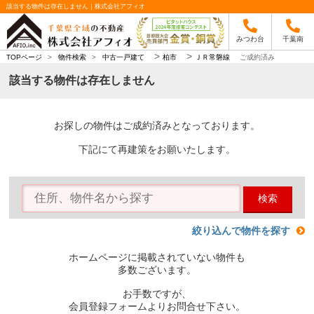
該当する物件は存在しません｜株式会社アフィオ
みつわ台
千葉南
>
>
TOPページ
>
物件検索
>
中古一戸建て
柏市
ＪＲ常磐線
ご成約済み
該当する物件は存在しません
お探しの物件はご成約済みとなっております。
下記にて再建策をお願いたします。
検索
絞り込んで物件を探す
ホームページに掲載されていない物件も
多数ございます。
お手数ですが、
会員登録フォームよりお問合せ下さい。