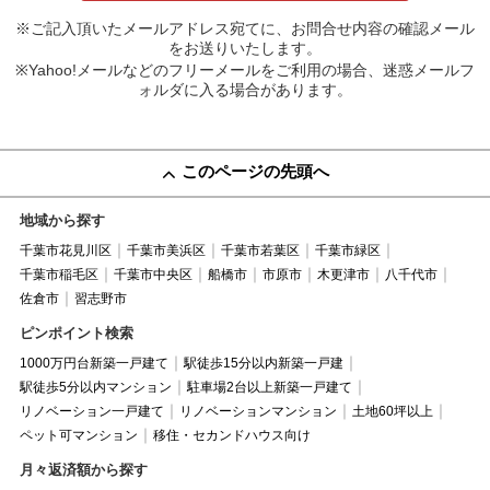
※ご記入頂いたメールアドレス宛てに、お問合せ内容の確認メール
をお送りいたします。
※Yahoo!メールなどのフリーメールをご利用の場合、迷惑メールフ
ォルダに入る場合があります。
このページの先頭へ
地域から探す
千葉市花見川区
千葉市美浜区
千葉市若葉区
千葉市緑区
千葉市稲毛区
千葉市中央区
船橋市
市原市
木更津市
八千代市
佐倉市
習志野市
ピンポイント検索
1000万円台新築一戸建て
駅徒歩15分以内新築一戸建
駅徒歩5分以内マンション
駐車場2台以上新築一戸建て
リノベーション一戸建て
リノベーションマンション
土地60坪以上
ペット可マンション
移住・セカンドハウス向け
月々返済額から探す