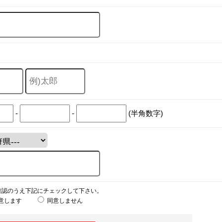
-
-
(半角数字)
確認のうえ下記にチェックして下さい。
意します
同意しません