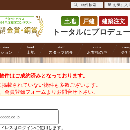
物件検索
お気に入
土地
戸建
建築注文
トータルにプロデュ
nsion
land
staff
voice
com
ンション
土地
スタッフ紹介
お客様の声
会社
物件はご成約済みとなっております。
に掲載されていない物件も多数ございます。
、会員登録フォームよりお問合せ下さい。
アドレスはログインに使用します。