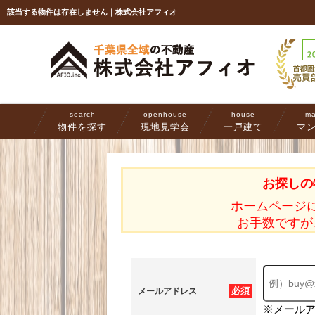
該当する物件は存在しません｜株式会社アフィオ
search
openhouse
house
ma
物件を探す
現地見学会
一戸建て
マ
お探しの
ホームページ
お手数ですが
必須
メールアドレス
※メール