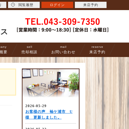
り
閲覧履歴
ログイン
来店予約
ース
pany
sell
mail
reserve
概要
売却相談
お問い合わせ
来店予約