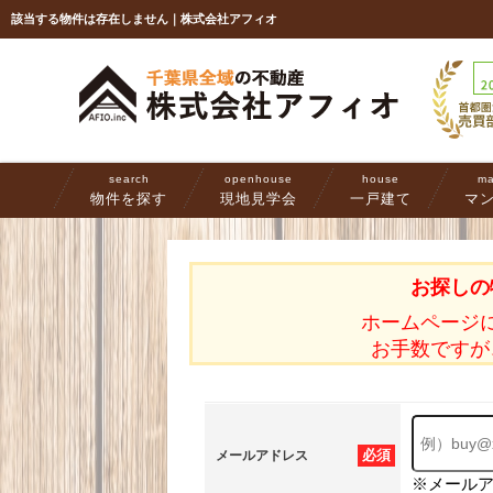
該当する物件は存在しません｜株式会社アフィオ
search
openhouse
house
ma
物件を探す
現地見学会
一戸建て
マ
お探しの
ホームページ
お手数ですが
必須
メールアドレス
※メール