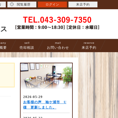
り
閲覧履歴
ログイン
来店予約
ース
pany
sell
mail
reserve
概要
売却相談
お問い合わせ
来店予約