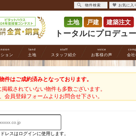
物件検索
お気に入
土地
戸建
建築注文
トータルにプロデュ
nsion
land
staff
voice
com
ンション
土地
スタッフ紹介
お客様の声
会社
物件はご成約済みとなっております。
に掲載されていない物件も多数ございます。
、会員登録フォームよりお問合せ下さい。
アドレスはログインに使用します。