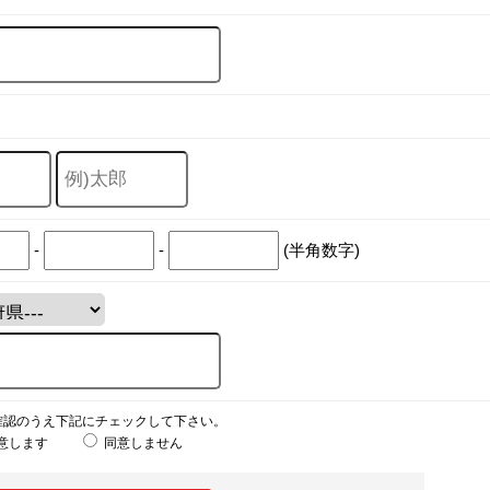
-
-
(半角数字)
確認のうえ下記にチェックして下さい。
意します
同意しません